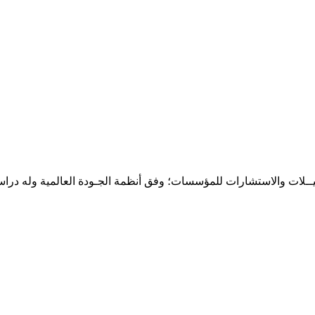
حـلـيــلات والاستشارات للمؤسسات؛ وفق أنظمة الجـودة العالمية وله درا
المقر: شارع نيلسون مانيدلا - الحي الجامعي 56 تفرغ زينة - انواكشوط