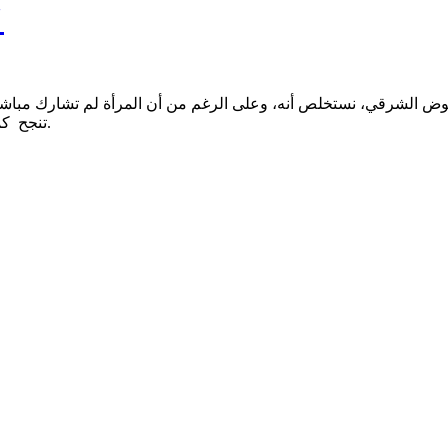
استحقاق
ض الشرقي، نستخلص أنه، وعلى الرغم من أن المرأة لم تشارك مباشرة ف
تنجح كما نجحت لولا الدعم اللوجستي والمعنوي الذي قدمته النساء للمقاومة.