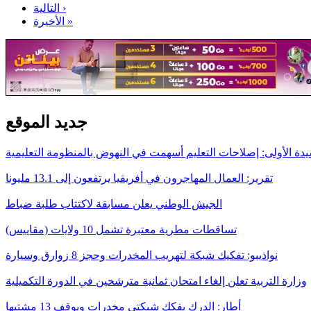
التالية ›
الأخيرة »
جديد الموقع
يدة الأولى: إصلاحات التعليم أسهمت في النهوض بالمنظومة التعليمية
تقرير: العمال المهاجرون في أفريقيا يرتفعون إلى 13.1 مليونا
الجيش الوطني يعلن مسابقة لاكتتاب طلبة ضباط
تساقطات مطرية معتبرة تشمل 10 ولايات (مقاييس)
نواذيبو: تفكيك شبكة لتهريب المخدرات وحجز 8 زوارق وسيارة
وزارة التربية تعلن إلغاء امتحان ثمانية مترشحين في الدورة التكميلية
أطار: الدرك يفكك شبكتي مخدرات ويوقف 13 مشتبها