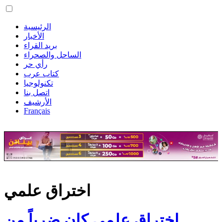
الرئيسية
الأخبار
بريد القراء
الساحل والصحراء
رأي حر
كتاب عرب
تكنولوجيا
اتصل بنا
الأرشيف
Français
اختراق علمي
اختراق علمي كان ضرباً من