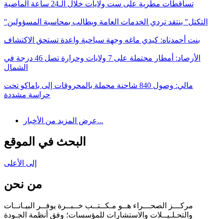
تساقطات مطرية على ست ولايات خلال الـ24 ساعة الماضية
"التكتل" ينتقد تردي الخدمات العامة ويطالب بمحاسبة المسؤولين
بنت أحمدناه: كيدي ماغه وجهة سياحية واعدة تستحق الاكتشاف
الأرصاد: أمطار محتملة على 7 ولايات وحرارة تصل 46 درجة في
الشمال
مالي: وصول 840 شاحنة محملة بالمحروقات إلى باماكو تحت
حراسة مشددة
عرض المزيد من الأخبار...
البحث في الموقع
إلى الأعلى
من نحن
مركـــز الصحـــراء هــو مـكــتــب خــبــرة يوفــر البيـانــات
والتحـلـيــلات والاستشارات للمؤسسات؛ وفق أنظمة الجـودة