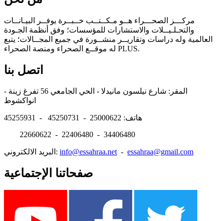
مركـــز الصحـــراء هــو مـكــتــب خــبــرة يوفــر البيـانــات
والتحـلـيــلات والاستشارات للمؤسسات؛ وفق أنظمة الجـودة
العالمية وله دراسات وتقاريــر منشــورة في جميع المجــالات؛ يتبع
له موقــع الصحراء ومنصة الصحراء PLUS.
اتصل بنا
المقر: شارع نيلسون مانيدلا - الحي الجامعي 56 تفرغ زينة -
انواكشوط
هاتف: 25000622 - 45250731 - 45255931
22660622 - 22406480 - 34406480
essahraa@gmail.com
-
info@essahraa.net
البريد الالكتروني:
صفحاتنا الإجتماعية