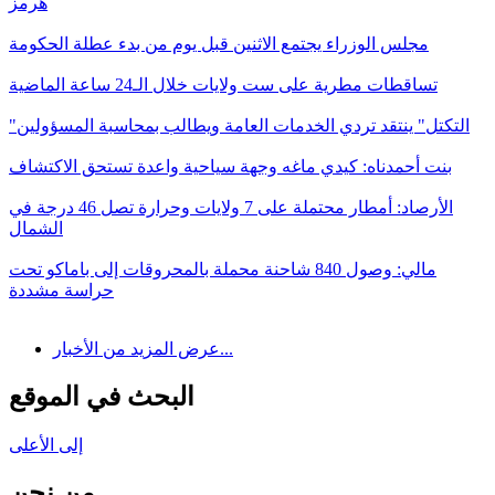
هرمز
مجلس الوزراء يجتمع الاثنين قبل يوم من بدء عطلة الحكومة
تساقطات مطرية على ست ولايات خلال الـ24 ساعة الماضية
"التكتل" ينتقد تردي الخدمات العامة ويطالب بمحاسبة المسؤولين
بنت أحمدناه: كيدي ماغه وجهة سياحية واعدة تستحق الاكتشاف
الأرصاد: أمطار محتملة على 7 ولايات وحرارة تصل 46 درجة في
الشمال
مالي: وصول 840 شاحنة محملة بالمحروقات إلى باماكو تحت
حراسة مشددة
عرض المزيد من الأخبار...
البحث في الموقع
إلى الأعلى
من نحن