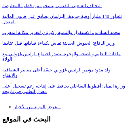
التحالف الشعبي التقدمي ينسحب من قطب المعارضة
تتجاوز 140 مليار أوقية جديدة.. البرلمان يصادق على قانون المالية
المعدل
محمد السادس: الاستقرار والتنمية ركيزتان لتعزيز مكانة المغرب
وزير الدفاع: الجيوش الحديثة تقاس بكفاءة قياداتها قبل عتادها
ملفات التعليم والصحة والهجرة تتصدر اجتماع الرئيس غزواني مع
الولاة
ولد مدو: مؤتمر الرئيس غزواني جسّد أعلى معايير الشفافية
والانفتاح
وزارة المياه: آفطوط الساحلي يحافظ على إنتاجه رغم تسجيل أعلى
معدل للطمي في تاريخه
عرض المزيد من الأخبار...
البحث في الموقع