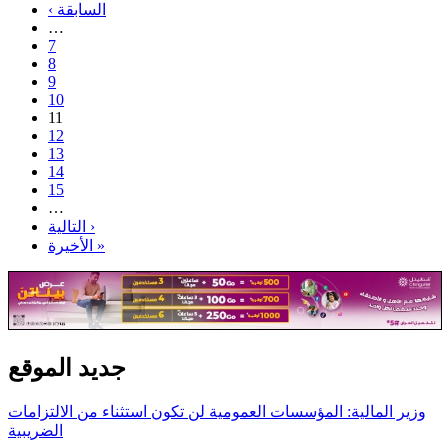
‹ السابقة
…
7
8
9
10
11
12
13
14
15
…
التالية ›
الأخيرة »
جديد الموقع
وزير المالية: المؤسسات العمومية لن تكون استثناء من الالتزامات
الضريبية