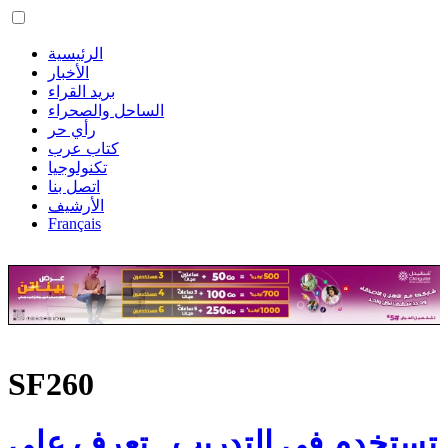
الرئيسية
الأخبار
بريد القراء
الساحل والصحراء
رأي حر
كتاب عرب
تكنولوجيا
اتصل بنا
الأرشيف
Français
SF260
تستخدم في التدريب.. تعرف على