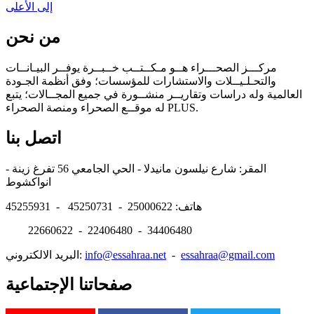
إلى الأعلى
من نحن
مركـــز الصحـــراء هــو مـكــتــب خــبــرة يوفــر البيـانــات
والتحـلـيــلات والاستشارات للمؤسسات؛ وفق أنظمة الجـودة
العالمية وله دراسات وتقاريــر منشــورة في جميع المجــالات؛ يتبع
له موقــع الصحراء ومنصة الصحراء PLUS.
اتصل بنا
المقر: شارع نيلسون مانيدلا - الحي الجامعي 56 تفرغ زينة -
انواكشوط
هاتف: 25000622 - 45250731 - 45255931
22660622 - 22406480 - 34406480
essahraa@gmail.com
-
info@essahraa.net
البريد الالكتروني:
صفحاتنا الإجتماعية