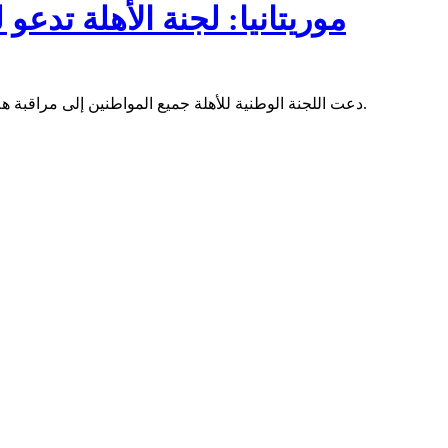
موريتانيا: لجنة الأهلة تدع
دعت اللجنة الوطنية للأهلة جميع المواطنين إلى مراقبة هلال شهر شوال للعام 1445 هجرية ستكون مساء غد الاثنين (08 إبريل).