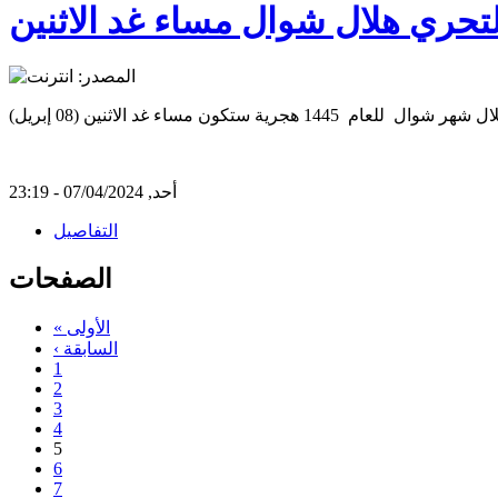
و لتحري هلال شوال مساء غد الاثنين
أحد, 07/04/2024 - 23:19
التفاصيل
الصفحات
« الأولى
‹ السابقة
1
2
3
4
5
6
7