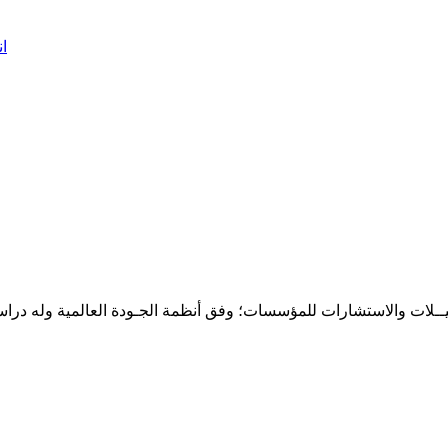
ان
حـلـيــلات والاستشارات للمؤسسات؛ وفق أنظمة الجـودة العالمية وله درا
المقر: شارع نيلسون مانيدلا - الحي الجامعي 56 تفرغ زينة - انواكشوط