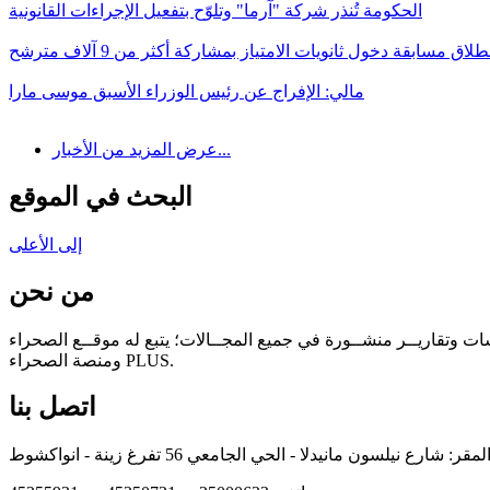
الحكومة تُنذر شركة "آرما" وتلوّح بتفعيل الإجراءات القانونية
طلاق مسابقة دخول ثانويات الامتياز بمشاركة أكثر من 9 آلاف مترشح
مالي: الإفراج عن رئيس الوزراء الأسبق موسى مارا
عرض المزيد من الأخبار...
البحث في الموقع
إلى الأعلى
من نحن
سات وتقاريــر منشــورة في جميع المجــالات؛ يتبع له موقــع الصحراء
ومنصة الصحراء PLUS.
اتصل بنا