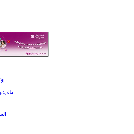
الأرصا
مالي: وصول 840 شاحنة محملة بالمحروق
الس