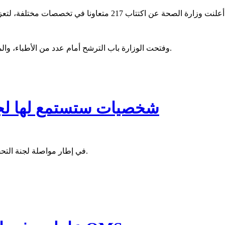
واكشوط والداخل.
وفتحت الوزارة باب الترشح أمام عدد من الأطباء، والممرضين والقابلات ولبيولوجين، وجراحي أسنان ووكلاء نظافة وغيرهم.
شخصيات ستستمع لها لجنة 
في إطار مواصلة لجنة التحقيق البرلمانية استماعها للشخصيات في إطار الملفات التي تحقق فيها.