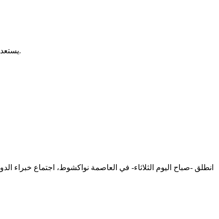
يستعد الرئيس محمد ولد الشيخ الغزواني للتوجه إلى إيطاليا، للمشاركة في قمة مجموعة السبع، كممثل للاتحاد الافريقي الذي يتولى رئاسته الدورية.
انطلق -صباح اليوم الثلاثاء- في العاصمة نواكشوط، اجتماع خبراء 