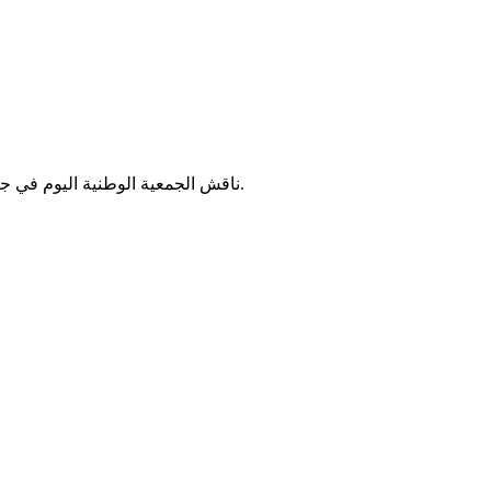
ناقش الجمعية الوطنية اليوم في جلسة علنية مقترح توصية بإضافة ملفين جديدين، للملفات التي تحقق فيها لجنة التحقيق البرلمانية، مع احترام المدة الزمنية لانتهاء عمل اللجنة.