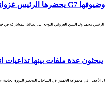
يحضرها الرئيس غزواني.. تعرف على أبرز ملفات قمة الـ G7 وضيوفها
نواكشوط: خبراء G5 يبحثون عدة ملفات بينها تدا
الدول الأعضاء في مجموعة الخمس في الساحل، المحضر للدورة الحادي