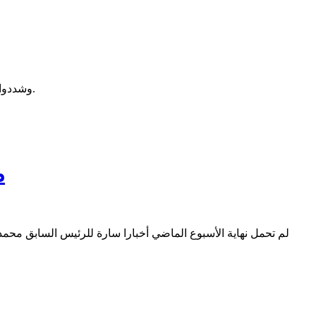
وشددوا في تسجيلات صوتية تداولها بعض نشطاء التواصل الإجتماعي، أن كلية الطب قلصت ملفاتهم واحتكرت العمل مع المنظمة لطلاب من الكلية.
م
لم تحمل نهاية الأسبوع الماضي أخبارا سارة للرئيس السابق محمد و