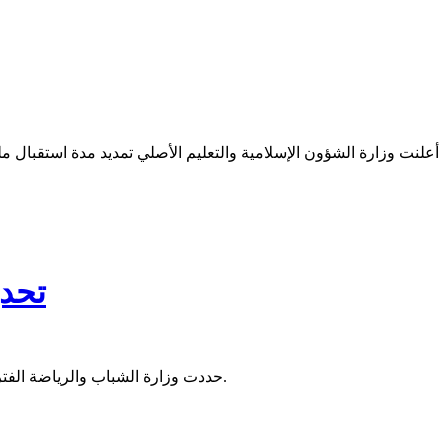
أعلنت وزارة الشؤون الإسلامية والتعليم الأصلي تمديد مدة استقبال
تحدي
حددت وزارة الشباب والرياضة الفترة ما بين 13 و17 سبتمبر الجاري موعدا لاستقبال ملفات التأهيل للاستفادة من الدعم العمومي بالنسبة للأندية والمنظمات الشبابية والرياضية.