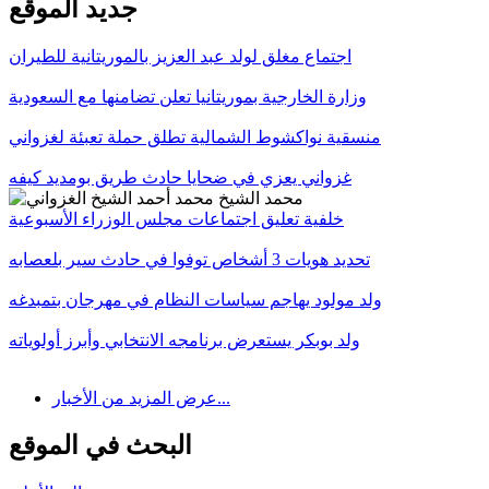
جديد الموقع
اجتماع مغلق لولد عبد العزيز بالموريتانية للطيران
وزارة الخارجية بموريتانيا تعلن تضامنها مع السعودية
منسقية نواكشوط الشمالية تطلق حملة تعبئة لغزواني
غزواني يعزي في ضحايا حادث طريق بومديد كيفه
خلفية تعليق اجتماعات مجلس الوزراء الأسبوعية
تحديد هويات 3 أشخاص توفوا في حادث سير بلعصابه
ولد مولود يهاجم سياسات النظام في مهرجان بتمبدغه
ولد بوبكر يستعرض برنامجه الانتخابي وأبرز أولوياته
عرض المزيد من الأخبار...
البحث في الموقع