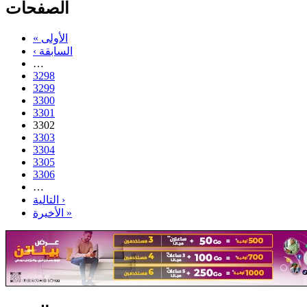
الصفحات
« الأولى
‹ السابقة
…
3298
3299
3300
3301
3302
3303
3304
3305
3306
…
التالية ›
الأخيرة »