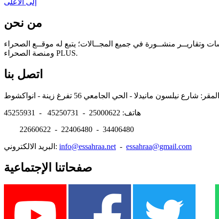
إلى الأعلى
من نحن
سات وتقاريــر منشــورة في جميع المجــالات؛ يتبع له موقــع الصحراء
ومنصة الصحراء PLUS.
اتصل بنا
هاتف: 25000622 - 45250731 - 45255931
22660622 - 22406480 - 34406480
essahraa@gmail.com
-
info@essahraa.net
البريد الالكتروني:
صفحاتنا الإجتماعية