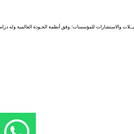
حـلـيــلات والاستشارات للمؤسسات؛ وفق أنظمة الجـودة العالمية وله درا
المقر: شارع نيلسون مانيدلا - الحي الجامعي 56 تفرغ زينة - انواكشوط