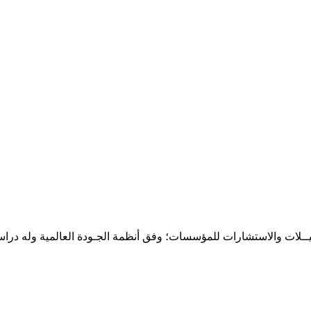
حـلـيــلات والاستشارات للمؤسسات؛ وفق أنظمة الجـودة العالمية وله درا
المقر: شارع نيلسون مانيدلا - الحي الجامعي 56 تفرغ زينة - انواكشوط