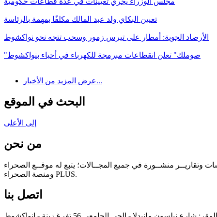
مجلس الوزراء يجري تعيينات في عدة قطاعات حكومية
تعيين البكاي ولد عبد المالك مكلفًا بمهمة بالرئاسة
الأرصاد الجوية: أمطار على تيرس زمور وسحب تتجه نحو نواكشوط
"صوملك" تعلن انقطاعات مبرمجة للكهرباء في أحياء بنواكشوط
عرض المزيد من الأخبار...
البحث في الموقع
إلى الأعلى
من نحن
سات وتقاريــر منشــورة في جميع المجــالات؛ يتبع له موقــع الصحراء
ومنصة الصحراء PLUS.
اتصل بنا