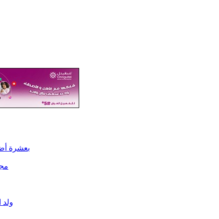
بعشرة أضع
مجل
ولد 