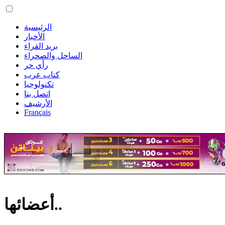
الرئيسية
الأخبار
بريد القراء
الساحل والصحراء
رأي حر
كتاب عرب
تكنولوجيا
اتصل بنا
الأرشيف
Français
أعضائها..