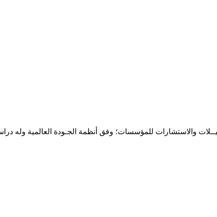
حـلـيــلات والاستشارات للمؤسسات؛ وفق أنظمة الجـودة العالمية وله درا
المقر: شارع نيلسون مانيدلا - الحي الجامعي 56 تفرغ زينة - انواكشوط