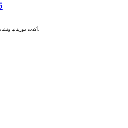
بعد انسحاب ثلاث
أكدت موريتانيا وتشاد تمسكهما بالتكامل الإقليمي الإفريقي وأهداف مجموعة دول الساحل الخمس، بعد انسحاب كل من مالي وبوركينافاسو والنيجر من المجموعة.