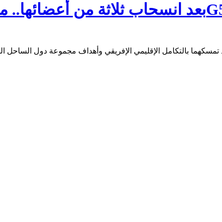
ة من أعضائها.. موريتانيا وتشاد تؤكدان تمسكهما بG5