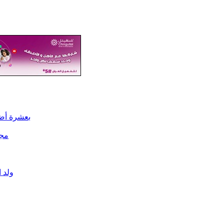
بعشرة أضع
مجل
ولد 