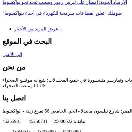
الأرصاد الجوية: أمطار على تيرس زمور وسحب تتجه نحو نواكشوط
"صوملك" تعلن انقطاعات مبرمجة للكهرباء في أحياء بنواكشوط
عرض المزيد من الأخبار...
البحث في الموقع
إلى الأعلى
من نحن
سات وتقاريــر منشــورة في جميع المجــالات؛ يتبع له موقــع الصحراء
ومنصة الصحراء PLUS.
اتصل بنا
هاتف: 25000622 - 45250731 - 45255931
22660622 - 22406480 - 34406480