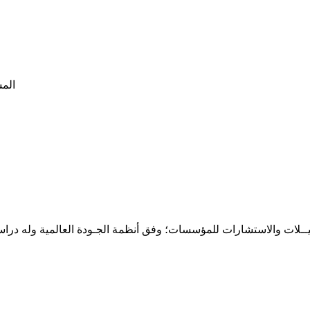
حـلـيــلات والاستشارات للمؤسسات؛ وفق أنظمة الجـودة العالمية وله درا
المقر: شارع نيلسون مانيدلا - الحي الجامعي 56 تفرغ زينة - انواكشوط