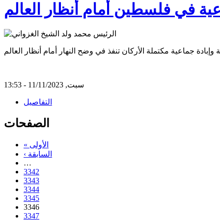
عية في فلسطين أمام أنظار العالم
سبت, 11/11/2023 - 13:53
التفاصيل
الصفحات
« الأولى
‹ السابقة
…
3342
3343
3344
3345
3346
3347