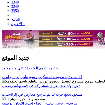
3348
3349
3350
…
التالية ›
الأخيرة »
جديد الموقع
بعثة من الامم المتحدة تلتقي ولد مولود
إحالة تعديل تصويت العسكريين بموريتانيا إلى البرلمان
دعوة ولد عبد العزيز للمشاركة في قمة نهاية رمضان
مسعود يدفع حزبه لدعم مرشح معارض في الرئاسيات
مرسوم رئاسي بتعيين أعضاء إحدى اللجان الوطنية