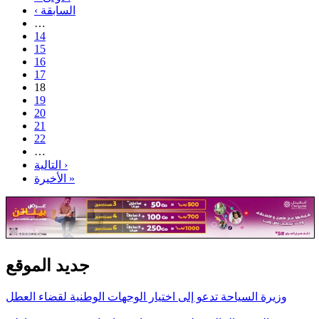
‹ السابقة
…
14
15
16
17
18
19
20
21
22
…
التالية ›
الأخيرة »
جديد الموقع
وزيرة السياحة تدعو إلى اختيار الوجهات الوطنية لقضاء العطل