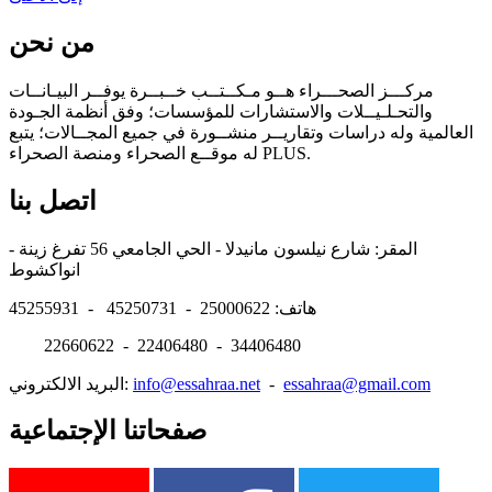
من نحن
مركـــز الصحـــراء هــو مـكــتــب خــبــرة يوفــر البيـانــات
والتحـلـيــلات والاستشارات للمؤسسات؛ وفق أنظمة الجـودة
العالمية وله دراسات وتقاريــر منشــورة في جميع المجــالات؛ يتبع
له موقــع الصحراء ومنصة الصحراء PLUS.
اتصل بنا
المقر: شارع نيلسون مانيدلا - الحي الجامعي 56 تفرغ زينة -
انواكشوط
هاتف: 25000622 - 45250731 - 45255931
22660622 - 22406480 - 34406480
essahraa@gmail.com
-
info@essahraa.net
البريد الالكتروني:
صفحاتنا الإجتماعية