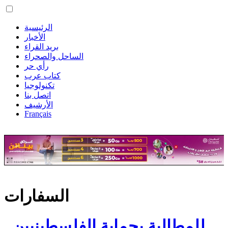
الرئيسية
الأخبار
بريد القراء
الساحل والصحراء
رأي حر
كتاب عرب
تكنولوجيا
اتصل بنا
الأرشيف
Français
السفارات
للمطالبة بحماية الفلسطينيين..