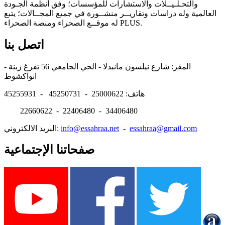
والتحـلـيــلات والاستشارات للمؤسسات؛ وفق أنظمة الجـودة
العالمية وله دراسات وتقاريــر منشــورة في جميع المجــالات؛ يتبع
له موقــع الصحراء ومنصة الصحراء PLUS.
اتصل بنا
المقر: شارع نيلسون مانيدلا - الحي الجامعي 56 تفرغ زينة -
انواكشوط
هاتف: 25000622 - 45250731 - 45255931
22660622 - 22406480 - 34406480
essahraa@gmail.com
-
info@essahraa.net
البريد الالكتروني:
صفحاتنا الإجتماعية