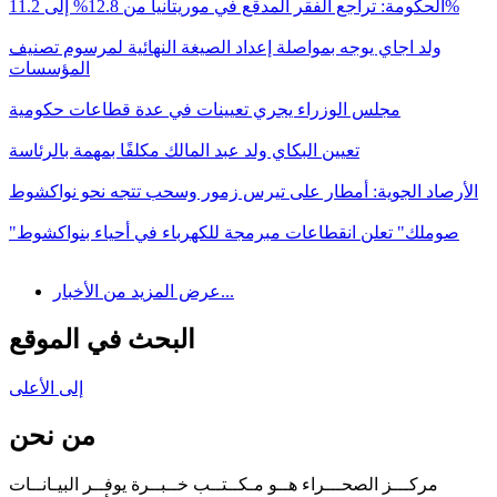
الحكومة: تراجع الفقر المدقع في موريتانيا من 12.8% إلى 11.2%
ولد اجاي يوجه بمواصلة إعداد الصيغة النهائية لمرسوم تصنيف
المؤسسات
مجلس الوزراء يجري تعيينات في عدة قطاعات حكومية
تعيين البكاي ولد عبد المالك مكلفًا بمهمة بالرئاسة
الأرصاد الجوية: أمطار على تيرس زمور وسحب تتجه نحو نواكشوط
"صوملك" تعلن انقطاعات مبرمجة للكهرباء في أحياء بنواكشوط
عرض المزيد من الأخبار...
البحث في الموقع
إلى الأعلى
من نحن
مركـــز الصحـــراء هــو مـكــتــب خــبــرة يوفــر البيـانــات