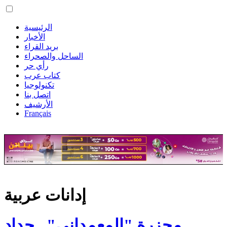
الرئيسية
الأخبار
بريد القراء
الساحل والصحراء
رأي حر
كتاب عرب
تكنولوجيا
اتصل بنا
الأرشيف
Français
إدانات عربية
مجزرة "المعمداني".. حداد