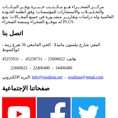
مركـــز الصحـــراء هــو مـكــتــب خــبــرة يوفــر البيـانــات
والتحـلـيــلات والاستشارات للمؤسسات؛ وفق أنظمة الجـودة
العالمية وله دراسات وتقاريــر منشــورة في جميع المجــالات؛ يتبع
له موقــع الصحراء ومنصة الصحراء PLUS.
اتصل بنا
المقر: شارع نيلسون مانيدلا - الحي الجامعي 56 تفرغ زينة -
انواكشوط
هاتف: 25000622 - 45250731 - 45255931
22660622 - 22406480 - 34406480
essahraa@gmail.com
-
info@essahraa.net
البريد الالكتروني:
صفحاتنا الإجتماعية