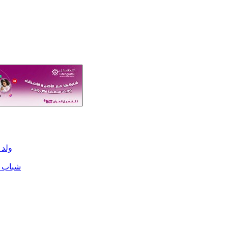
ولد 
شباب ا