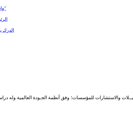
واشنطن ونواكشوط تبحثان تطوير التعاون العسكري في إطار "أفريكوم"
الرئ
الدرك ي
حـلـيــلات والاستشارات للمؤسسات؛ وفق أنظمة الجـودة العالمية وله درا
المقر: شارع نيلسون مانيدلا - الحي الجامعي 56 تفرغ زينة - انواكشوط