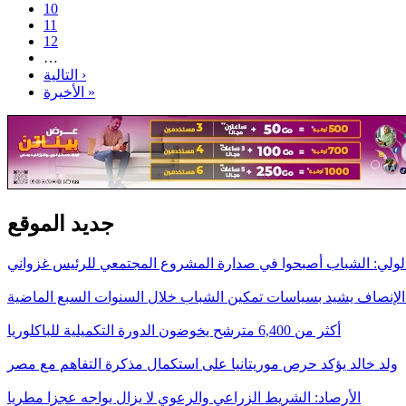
10
11
12
…
التالية ›
الأخيرة »
جديد الموقع
لولي: الشباب أصبحوا في صدارة المشروع المجتمعي للرئيس غزواني
لإنصاف يشيد بسياسات تمكين الشباب خلال السنوات السبع الماضية
أكثر من 6,400 مترشح يخوضون الدورة التكميلية للباكلوريا
ولد خالد يؤكد حرص موريتانيا على استكمال مذكرة التفاهم مع مصر
الأرصاد: الشريط الزراعي والرعوي لا يزال يواجه عجزا مطريا