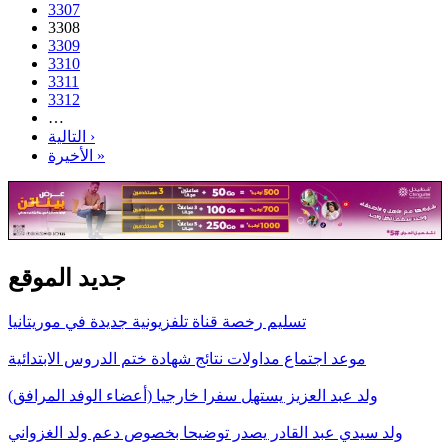
3307
3308
3309
3310
3311
3312
…
التالية ›
الأخيرة »
جديد الموقع
تسليم رخصة قناة تلفزيونية جديدة في موريتانيا
موعد اجتماع مداولات نتائج شهادة ختم الدروس الابتدائية
ولد عبد العزيز يستهل سفرا خارجيا (أعضاء الوفد المرافق)
ولد سيدي عبد القادر يصدر توضيحا بخصوص دعم ولد الغزواني