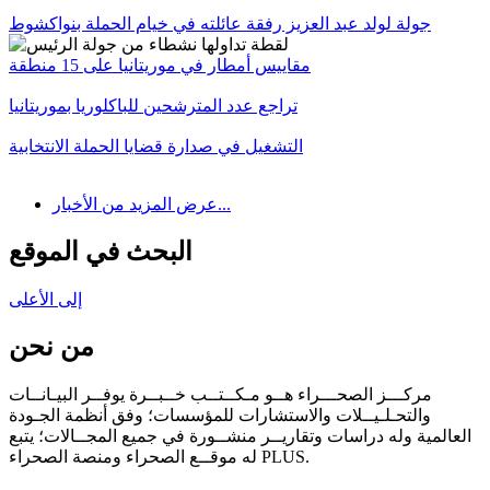
جولة لولد عبد العزيز رفقة عائلته في خيام الحملة بنواكشوط
مقاييس أمطار في موريتانيا على 15 منطقة
تراجع عدد المترشحين للباكلوريا بموريتانيا
التشغيل في صدارة قضايا الحملة الانتخابية
عرض المزيد من الأخبار...
البحث في الموقع
إلى الأعلى
من نحن
مركـــز الصحـــراء هــو مـكــتــب خــبــرة يوفــر البيـانــات
والتحـلـيــلات والاستشارات للمؤسسات؛ وفق أنظمة الجـودة
العالمية وله دراسات وتقاريــر منشــورة في جميع المجــالات؛ يتبع
له موقــع الصحراء ومنصة الصحراء PLUS.