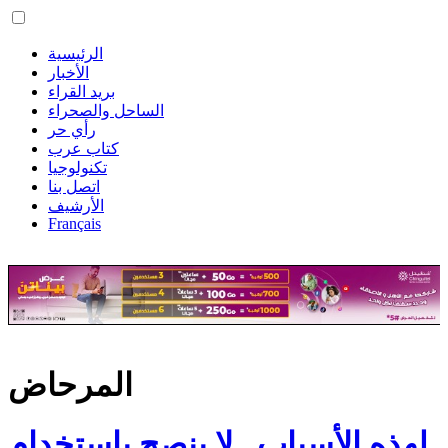
الرئيسية
الأخبار
بريد القراء
الساحل والصحراء
رأي حر
كتاب عرب
تكنولوجيا
اتصل بنا
الأرشيف
Français
المرحاض
لهذه الأسباب.. لا ينصح باستخدام