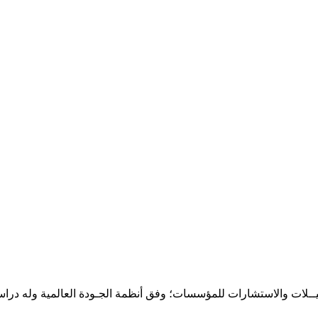
حـلـيــلات والاستشارات للمؤسسات؛ وفق أنظمة الجـودة العالمية وله درا