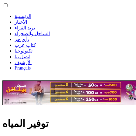
الرئيسية
الأخبار
بريد القراء
الساحل والصحراء
رأي حر
كتاب عرب
تكنولوجيا
اتصل بنا
الأرشيف
Français
توفير المياه