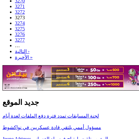
3270
3271
3272
3273
3274
3275
3276
3277
…
التالية ›
الأخيرة »
جديد الموقع
لجنة المسابقات تمدد فترة دفع الملفات لعدة أيام
مسؤول أممي يلتقي قادة عسكريين في نواكشوط
Jeune Afrique: المغرب تلقت بارتياح فوز ولد الغزواني