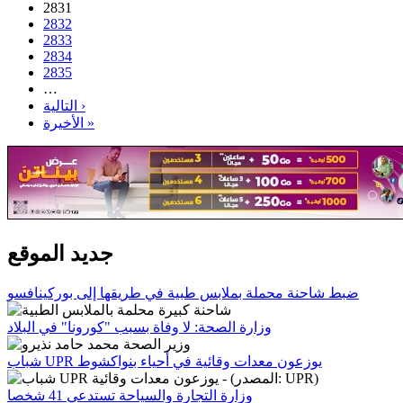
2831
2832
2833
2834
2835
…
التالية ›
الأخيرة »
جديد الموقع
ضبط شاحنة محملة بملابس طبية في طريقها إلى بوركينافسو
وزارة الصحة: لا وفاة بسبب "كورونا" في البلاد
شباب UPR يوزعون معدات وقائية في أحياء بنواكشوط
وزارة التجارة والسياحة تستدعي 41 شخصا