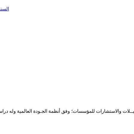
السنغال: 56 إصابة بفيروس كورونا..
حـلـيــلات والاستشارات للمؤسسات؛ وفق أنظمة الجـودة العالمية وله درا