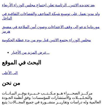
بعد تحديده الاثنين.. الرئاسة تعلن اجتماع مجلس الوزراء الأربعاء
ولد مدو: نعمل على توسيع شبكة المتاحف والفضاءات الثقافية في
الداخل
موريتانيا تدعو إلى وقف الاعتداءات وصون أمن الملاحة في مضيق
هرمز
مجلس الوزراء يجتمع الاثنين قبل يوم من بدء عطلة الحكومة
عرض المزيد من الأخبار...
البحث في الموقع
إلى الأعلى
من نحن
مركـــز الصحـــراء هــو مـكــتــب خــبــرة يوفــر البيـانــات
والتحـلـيــلات والاستشارات للمؤسسات؛ وفق أنظمة الجـودة
العالمية وله دراسات وتقاريــر منشــورة في جميع المجــالات؛ يتبع