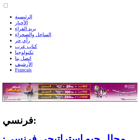
الرئيسية
الأخبار
بريد القراء
الساحل والصحراء
رأي حر
كتاب عرب
تكنولوجيا
اتصل بنا
الأرشيف
Français
فرنسي:
محلل جيو استراتيجي فرنسي: