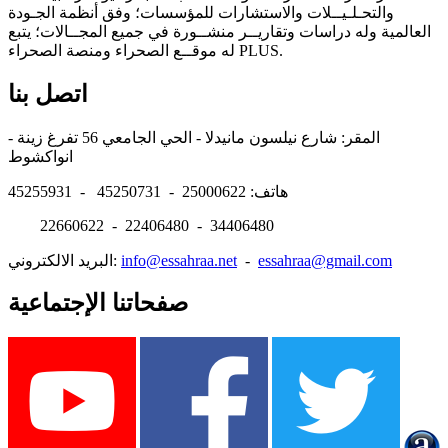
والتحـلـيــلات والاستشارات للمؤسسات؛ وفق أنظمة الجـودة
العالمية وله دراسات وتقاريــر منشــورة في جميع المجــالات؛ يتبع
له موقــع الصحراء ومنصة الصحراء PLUS.
اتصل بنا
المقر: شارع نيلسون مانيدلا - الحي الجامعي 56 تفرغ زينة -
انواكشوط
هاتف: 25000622 - 45250731 - 45255931
22660622 - 22406480 - 34406480
essahraa@gmail.com
-
info@essahraa.net
البريد الالكتروني:
صفحاتنا الإجتماعية