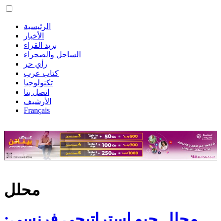
الرئيسية
الأخبار
بريد القراء
الساحل والصحراء
رأي حر
كتاب عرب
تكنولوجيا
اتصل بنا
الأرشيف
Français
محلل
محلل جيو استراتيجي فرنسي: