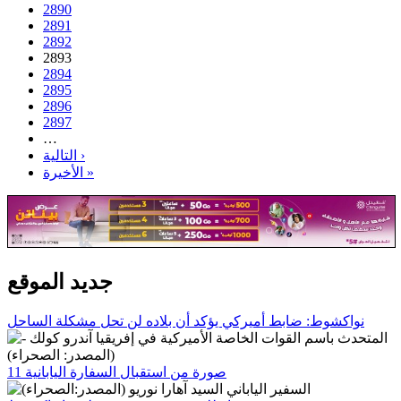
2890
2891
2892
2893
2894
2895
2896
2897
…
التالية ›
الأخيرة »
جديد الموقع
نواكشوط: ضابط أميركي يؤكد أن بلاده لن تحل مشكلة الساحل
11 صورة من استقبال السفارة اليابانية