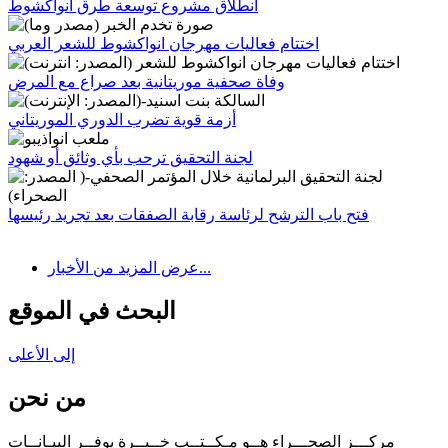
انطلاق مشروع توسعة طرق انواكشوط
اختتام فعاليات مهرجان انواكشوط للشعر العربي
وفاة صحفية موريتانية بعد صراع مع المرض
أزمة قوية تضرب الدوري الموريتاني
لجنة التحقيق ترحب بأي وثائق أو شهود
فتح باب الترشح لرئاسة رقابة الصفقات بعد تجريد رئيسها
عرض المزيد من الأخبار...
البحث في الموقع
إلى الأعلى
من نحن
مركـــز الصحـــراء هــو مـكــتــب خــبــرة يوفــر البيـانــات