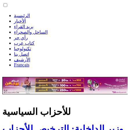
الرئيسية
الأخبار
بريد القراء
الساحل والصحراء
رأي حر
كتاب عرب
تكنولوجيا
اتصل بنا
الأرشيف
Français
للأحزاب السياسية
وزير الداخلية: الترخيص للأحزاب