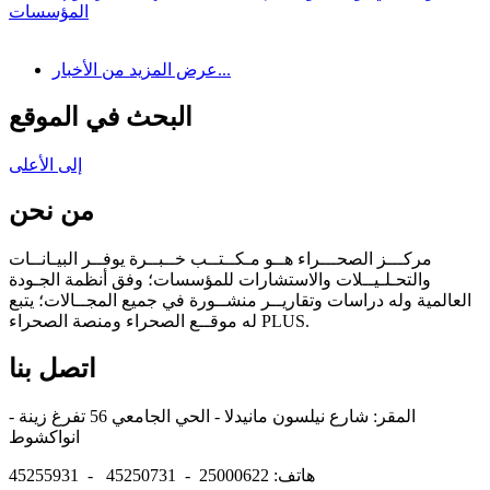
المؤسسات
عرض المزيد من الأخبار...
البحث في الموقع
إلى الأعلى
من نحن
مركـــز الصحـــراء هــو مـكــتــب خــبــرة يوفــر البيـانــات
والتحـلـيــلات والاستشارات للمؤسسات؛ وفق أنظمة الجـودة
العالمية وله دراسات وتقاريــر منشــورة في جميع المجــالات؛ يتبع
له موقــع الصحراء ومنصة الصحراء PLUS.
اتصل بنا
المقر: شارع نيلسون مانيدلا - الحي الجامعي 56 تفرغ زينة -
انواكشوط
هاتف: 25000622 - 45250731 - 45255931