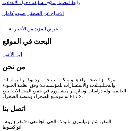
رابط لتحميل نتائج مسابقة دخول الاعدادية
الافراج عن الصحفي صيدو كامارا
عرض المزيد من الأخبار...
البحث في الموقع
إلى الأعلى
من نحن
مركـــز الصحـــراء هــو مـكــتــب خــبــرة يوفــر البيـانــات
والتحـلـيــلات والاستشارات للمؤسسات؛ وفق أنظمة الجـودة
العالمية وله دراسات وتقاريــر منشــورة في جميع المجــالات؛ يتبع
له موقــع الصحراء ومنصة الصحراء PLUS.
اتصل بنا
المقر: شارع نيلسون مانيدلا - الحي الجامعي 56 تفرغ زينة -
انواكشوط