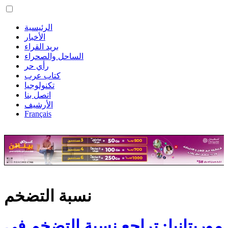
الرئيسية
الأخبار
بريد القراء
الساحل والصحراء
رأي حر
كتاب عرب
تكنولوجيا
اتصل بنا
الأرشيف
Français
نسبة التضخم
موريتانيا: تراجع نسبة التضخم في