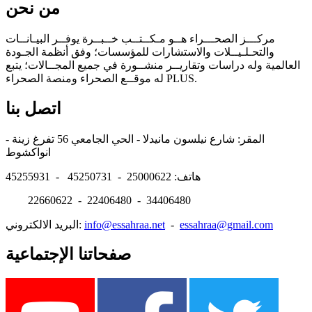
من نحن
مركـــز الصحـــراء هــو مـكــتــب خــبــرة يوفــر البيـانــات
والتحـلـيــلات والاستشارات للمؤسسات؛ وفق أنظمة الجـودة
العالمية وله دراسات وتقاريــر منشــورة في جميع المجــالات؛ يتبع
له موقــع الصحراء ومنصة الصحراء PLUS.
اتصل بنا
المقر: شارع نيلسون مانيدلا - الحي الجامعي 56 تفرغ زينة -
انواكشوط
هاتف: 25000622 - 45250731 - 45255931
22660622 - 22406480 - 34406480
essahraa@gmail.com
-
info@essahraa.net
البريد الالكتروني:
صفحاتنا الإجتماعية