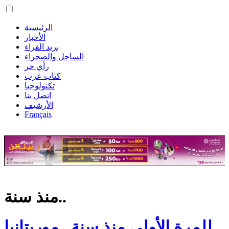
الرئيسية
الأخبار
بريد القراء
الساحل والصحراء
رأي حر
كتاب عرب
تكنولوجيا
اتصل بنا
الأرشيف
Français
منذ سنة..
للمرة الأولى منذ سنة.. موريتانيا