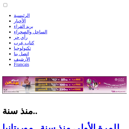
الرئيسية
الأخبار
بريد القراء
الساحل والصحراء
رأي حر
كتاب عرب
تكنولوجيا
اتصل بنا
الأرشيف
Français
منذ سنة..
للمرة الأولى منذ سنة.. موريتانيا