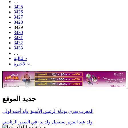
…
3425
3426
3427
3428
3429
3430
3431
3432
3433
…
التالية ›
الأخيرة »
جديد الموقع
المغرب يعزي بوفاة الرئيس الأسبق ولد أحمد لولي
ولد عبد العزيز يستقبل ولد بيه في القصر الرئاسي