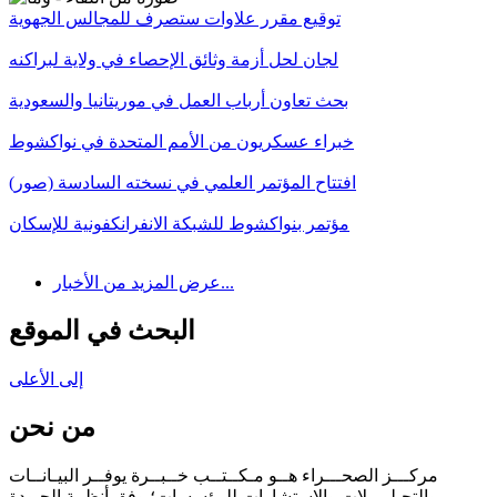
توقيع مقرر علاوات ستصرف للمجالس الجهوية
لجان لحل أزمة وثائق الإحصاء في ولاية لبراكنه
بحث تعاون أرباب العمل في موريتانيا والسعودية
خبراء عسكريون من الأمم المتحدة في نواكشوط
افتتاح المؤتمر العلمي في نسخته السادسة (صور)
مؤتمر بنواكشوط للشبكة الانفرانكفونية للإسكان
عرض المزيد من الأخبار...
البحث في الموقع
إلى الأعلى
من نحن
مركـــز الصحـــراء هــو مـكــتــب خــبــرة يوفــر البيـانــات
والتحـلـيــلات والاستشارات للمؤسسات؛ وفق أنظمة الجـودة