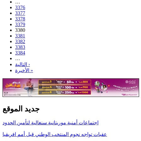
…
3376
3377
3378
3379
3380
3381
3382
3383
3384
…
التالية ›
الأخيرة »
جديد الموقع
اجتماعات أمنية موريتانية سنغالية لتأمين الحدود
عقبات تواجه نجوم المنتخب الوطني قبل أمم افريقيا