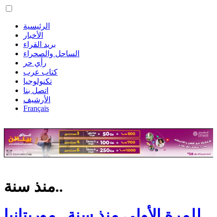
الرئيسية
الأخبار
بريد القراء
الساحل والصحراء
رأي حر
كتاب عرب
تكنولوجيا
اتصل بنا
الأرشيف
Français
منذ سنة..
للمرة الأولى منذ سنة.. موريتانيا