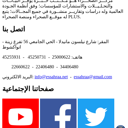
مركـــز الصحـــراء هــو مـكــتــب خــبــرة يوفــر البيـانــات
والتحـلـيــلات والاستشارات للمؤسسات؛ وفق أنظمة الجـودة
العالمية وله دراسات وتقاريــر منشــورة في جميع المجــالات؛ يتبع
له موقــع الصحراء ومنصة الصحراء PLUS.
اتصل بنا
المقر: شارع نيلسون مانيدلا - الحي الجامعي 56 تفرغ زينة -
انواكشوط
هاتف: 25000622 - 45250731 - 45255931
22660622 - 22406480 - 34406480
essahraa@gmail.com
-
info@essahraa.net
البريد الالكتروني:
صفحاتنا الإجتماعية