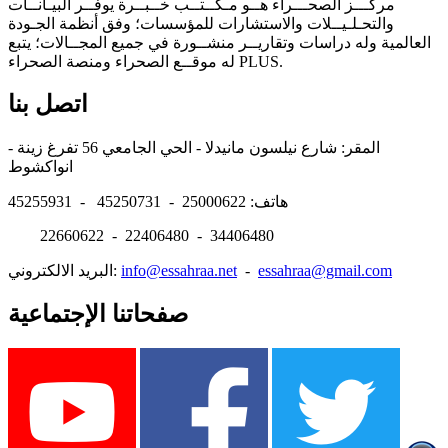
مركـــز الصحـــراء هــو مـكــتــب خــبــرة يوفــر البيـانــات
والتحـلـيــلات والاستشارات للمؤسسات؛ وفق أنظمة الجـودة
العالمية وله دراسات وتقاريــر منشــورة في جميع المجــالات؛ يتبع
له موقــع الصحراء ومنصة الصحراء PLUS.
اتصل بنا
المقر: شارع نيلسون مانيدلا - الحي الجامعي 56 تفرغ زينة -
انواكشوط
هاتف: 25000622 - 45250731 - 45255931
22660622 - 22406480 - 34406480
essahraa@gmail.com
-
info@essahraa.net
البريد الالكتروني:
صفحاتنا الإجتماعية