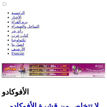
الرئيسية
الأخبار
بريد القراء
الساحل والصحراء
رأي حر
كتاب عرب
تكنولوجيا
اتصل بنا
الأرشيف
Français
الأفوكادو
لا تتخلص من قشرة الأفوكادو…