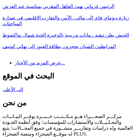
الرئيس غزواني يهنئ العاهل المغربي بمناسبة عيد العرش
زيارة ديوماي فاي إلى مالي.. الأمن والتقارب الإقليمي في صدارة
المباحثات
الجيش يعلن تنفيذ رمايات تدريبية بالذخيرة الحية شمال نواكشوط
المرابطون الشبان يحجزون بطاقة العبور إلى نهائي كوتيف
عرض المزيد من الأخبار...
البحث في الموقع
إلى الأعلى
من نحن
مركـــز الصحـــراء هــو مـكــتــب خــبــرة يوفــر البيـانــات
والتحـلـيــلات والاستشارات للمؤسسات؛ وفق أنظمة الجـودة
العالمية وله دراسات وتقاريــر منشــورة في جميع المجــالات؛ يتبع
له موقــع الصحراء ومنصة الصحراء PLUS.