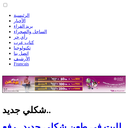
الرئيسية
الأخبار
بريد القراء
الساحل والصحراء
رأي حر
كتاب عرب
تكنولوجيا
اتصل بنا
الأرشيف
Français
شكلي جديد..
للبت في طعن شكلي جديد.. رفع