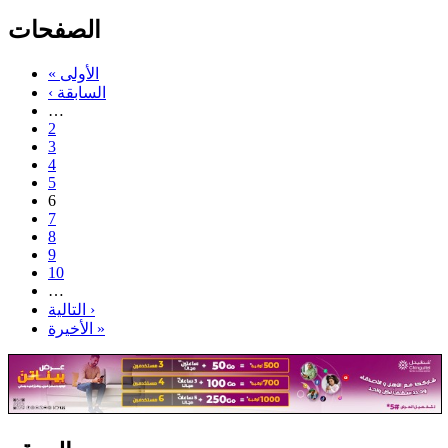
الصفحات
« الأولى
‹ السابقة
…
2
3
4
5
6
7
8
9
10
…
التالية ›
الأخيرة »