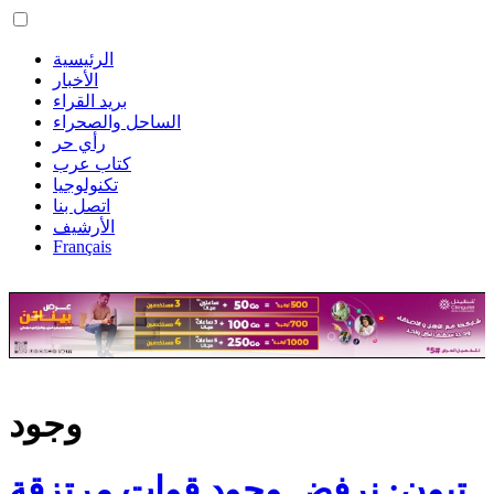
الرئيسية
الأخبار
بريد القراء
الساحل والصحراء
رأي حر
كتاب عرب
تكنولوجيا
اتصل بنا
الأرشيف
Français
وجود
تبون: نرفض وجود قوات مرتزقة