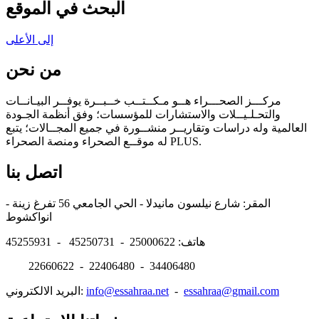
البحث في الموقع
إلى الأعلى
من نحن
مركـــز الصحـــراء هــو مـكــتــب خــبــرة يوفــر البيـانــات
والتحـلـيــلات والاستشارات للمؤسسات؛ وفق أنظمة الجـودة
العالمية وله دراسات وتقاريــر منشــورة في جميع المجــالات؛ يتبع
له موقــع الصحراء ومنصة الصحراء PLUS.
اتصل بنا
المقر: شارع نيلسون مانيدلا - الحي الجامعي 56 تفرغ زينة -
انواكشوط
هاتف: 25000622 - 45250731 - 45255931
22660622 - 22406480 - 34406480
essahraa@gmail.com
-
info@essahraa.net
البريد الالكتروني: