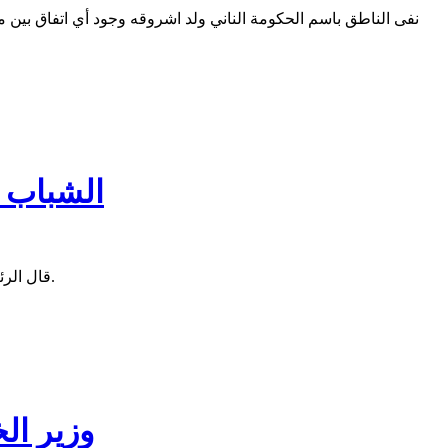
نفى الناطق باسم الحكومة الناني ولد اشروقه وجود أي اتفاق بين مو
الشباب و
قال الرئيس محمد ولد الشيخ الغزواني إنه يدرك حجم المسؤوليات في هذا الظرف الحساس، وسيتحمل هذه المسؤولية بالتشاور والتنسيق مع الجميع.
وزير الخ