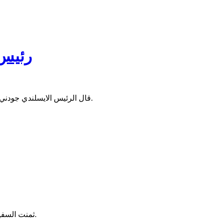
رئيس 
قال الرئيس الايسلندي جودني يوهنسون إن بلاده "تقدر الجهود التي تبذلها موريتانيا من أجل مكافحة الهجرة غير الشرعية والإرهاب"، وفق ما نقلته الوكالة الموريتانية للأنباء.
ثمنت السفيرة الأمريكية كيرشت التزام موريتانيا باتخاذ خطوات مشتركة لمعالجة الهجرة غير النظامية وتعزيز الفرص الاقتصادية للموريتانيين في الداخل.