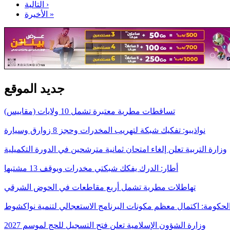
التالية ›
الأخيرة »
جديد الموقع
تساقطات مطرية معتبرة تشمل 10 ولايات (مقاييس)
نواذيبو: تفكيك شبكة لتهريب المخدرات وحجز 8 زوارق وسيارة
وزارة التربية تعلن إلغاء امتحان ثمانية مترشحين في الدورة التكميلية
أطار: الدرك يفكك شبكتي مخدرات ويوقف 13 مشتبها
تهاطلات مطرية تشمل أربع مقاطعات في الحوض الشرقي
لحكومة: اكتمال معظم مكونات البرنامج الاستعجالي لتنمية نواكشوط
وزارة الشؤون الإسلامية تعلن فتح التسجيل للحج لموسم 2027