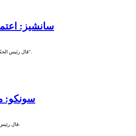
سانشيز: اعتمدن
قال رئيس الحكومة الاسبانية بيدرو سانشيز إن بلاده اعتمدت مع موريتانيا اتفاقيات "تتضمن نهجا شاملا جديدا يسمح لنا بإدارة ظاهرة الهجرة لصالح مجتمعاتنا".
سونكو: م
قال رئيس الوزراء السنغالي عثمان سونكو، إن مستقبل العالم يكمن في أفريقيا، مضيفا أنها القارة الوحيدة التي ما زال لديها مجال للتقدم والنمو الكبير.