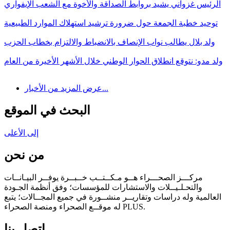
الرئيس غزواني يشيد بروابط الصداقة والأخوة مع الشعب الإيفواري
توحيد خطبة الجمعة حول ضرورة ترشيد استهلاك الموارد الطبيعية
ولد بلال يطالب نواب الإنصاف بالانضباط والالتزام بخطاب الحزب
ولد مدو: نتوقع انطلاق الحوار الوطني خلال الأشهر الأخيرة من العام
عرض المزيد من الأخبار...
البحث في الموقع
إلى الأعلى
من نحن
مركـــز الصحـــراء هــو مـكــتــب خــبــرة يوفــر البيـانــات
والتحـلـيــلات والاستشارات للمؤسسات؛ وفق أنظمة الجـودة
العالمية وله دراسات وتقاريــر منشــورة في جميع المجــالات؛ يتبع
له موقــع الصحراء ومنصة الصحراء PLUS.
اتصل بنا