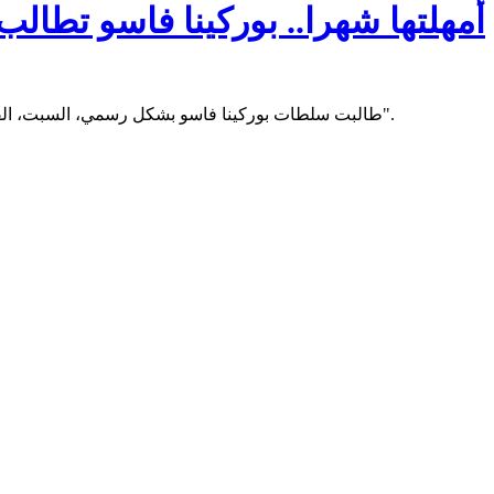
أمهلتها شهرا.. بوركينا فاسو تطالب
طالبت سلطات بوركينا فاسو بشكل رسمي، السبت، القوات الفرنسية الموجودة على أراضيها بمغادرة البلاد "في غضون شهر".