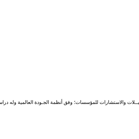
حـلـيــلات والاستشارات للمؤسسات؛ وفق أنظمة الجـودة العالمية وله درا
المقر: شارع نيلسون مانيدلا - الحي الجامعي 56 تفرغ زينة - انواكشوط