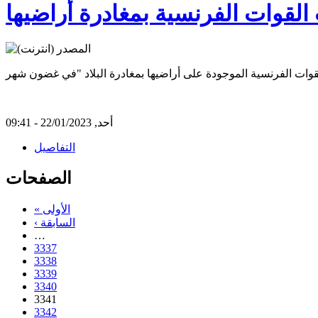
 القوات الفرنسية بمغادرة أراضيها
أحد, 22/01/2023 - 09:41
التفاصيل
الصفحات
« الأولى
‹ السابقة
…
3337
3338
3339
3340
3341
3342