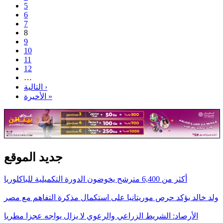
5
6
7
8
9
10
11
12
…
التالية ›
الأخيرة »
جديد الموقع
أكثر من 6,400 مترشح يخوضون الدورة التكميلية للباكلوريا
ولد خالد يؤكد حرص موريتانيا على استكمال مذكرة التفاهم مع مصر
الأرصاد: الشريط الزراعي والرعوي لا يزال يواجه عجزا مطريا