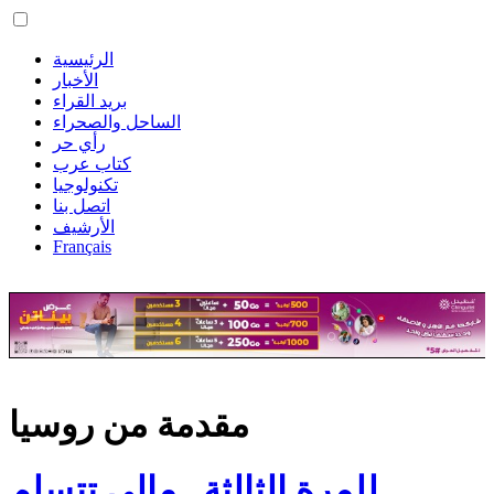
الرئيسية
الأخبار
بريد القراء
الساحل والصحراء
رأي حر
كتاب عرب
تكنولوجيا
اتصل بنا
الأرشيف
Français
مقدمة من روسيا
للمرة الثالثة.. مالي تتسلم