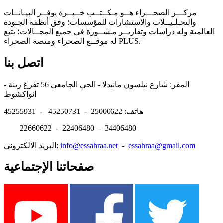
مركـــز الصحـــراء هــو مـكــتــب خــبــرة يوفــر البيـانــات
والتحـلـيــلات والاستشارات للمؤسسات؛ وفق أنظمة الجـودة
العالمية وله دراسات وتقاريــر منشــورة في جميع المجــالات؛ يتبع
له موقــع الصحراء ومنصة الصحراء PLUS.
اتصل بنا
المقر: شارع نيلسون مانيدلا - الحي الجامعي 56 تفرغ زينة -
انواكشوط
هاتف: 25000622 - 45250731 - 45255931
22660622 - 22406480 - 34406480
essahraa@gmail.com
-
info@essahraa.net
البريد الالكتروني:
صفحاتنا الإجتماعية