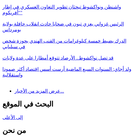
واشنطن ونواكشوط تبحثان تطوير التعاون العسكري في إطار
"أفريكوم"
الرئيس غزواني يعزي تبون في ضحايا حادث انقلاب حافلة بولاية
بومرداس
الدرك يضبط خمسة كيلوغرامات من القنب الهندي بحوزة شخص
في سيلبابي
قد تصل نواكشوط.. الأرصاد تتوقع أمطارا على عدة ولايات
ولد أجاي: السنوات السبع الماضية أرست أسس اقتصاد أكثر صمودا
واستقلالية
عرض المزيد من الأخبار...
البحث في الموقع
إلى الأعلى
من نحن