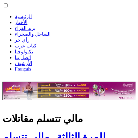
الرئيسية
الأخبار
بريد القراء
الساحل والصحراء
رأي حر
كتاب عرب
تكنولوجيا
اتصل بنا
الأرشيف
Français
مالي تتسلم مقاتلات
للمرة الثالثة.. مالي تتسلم