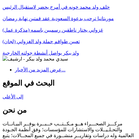
حلف ولد محمد خونه في أمرج يحضر لاستقبال الرئيس
موريتانيا ترحب بدعوة السعودية عقد قمتين نهاية رمضان
غزواني يختار ناطقين رسميين باسمه (مذكرة عمل)
تعيين طواقم حملة ولد الغزواني (لجان)
ولد ببكر يواصل أنشطة جولته الخارجية
عرض المزيد من الأخبار...
البحث في الموقع
إلى الأعلى
من نحن
مركـــز الصحـــراء هــو مـكــتــب خــبــرة يوفــر البيـانــات
والتحـلـيــلات والاستشارات للمؤسسات؛ وفق أنظمة الجـودة
العالمية وله دراسات وتقاريــر منشــورة في جميع المجــالات؛ يتبع