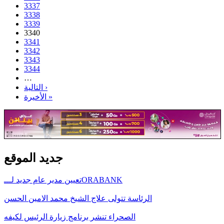
3337
3338
3339
3340
3341
3342
3343
3344
…
التالية ›
الأخيرة »
جديد الموقع
تعيين مدير عام جديد لـــORABANK
الرئاسة تتولى علاج الشيخ محمد الامين الحسن
الصحراء تنشر برنامج زيارة الرئيس لكيفه