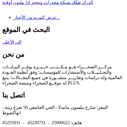
الدرك يفكك شبكة مخدرات ويحجز 14 مليون أوقية
عرض المزيد من الأخبار...
البحث في الموقع
إلى الأعلى
من نحن
مركـــز الصحـــراء هــو مـكــتــب خــبــرة يوفــر البيـانــات
والتحـلـيــلات والاستشارات للمؤسسات؛ وفق أنظمة الجـودة
العالمية وله دراسات وتقاريــر منشــورة في جميع المجــالات؛ يتبع
له موقــع الصحراء ومنصة الصحراء PLUS.
اتصل بنا
المقر: شارع نيلسون مانيدلا - الحي الجامعي 56 تفرغ زينة -
انواكشوط
هاتف: 25000622 - 45250731 - 45255931