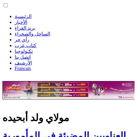
الرئيسية
الأخبار
بريد القراء
الساحل والصحراء
رأي حر
كتاب عرب
تكنولوجيا
اتصل بنا
الأرشيف
Français
مولاي ولد أبحيده
العناويين المضيئة في المأمورية