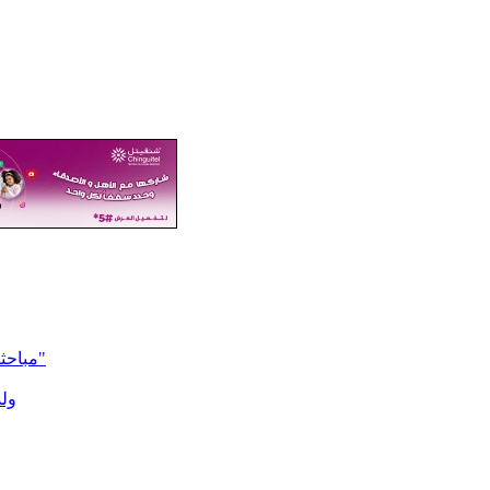
مباحثات موريتانية مع كوسموس إنرجي لتعزيز التعاون في مشروع "آحميم"
ولد