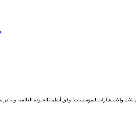
و
حـلـيــلات والاستشارات للمؤسسات؛ وفق أنظمة الجـودة العالمية وله درا
المقر: شارع نيلسون مانيدلا - الحي الجامعي 56 تفرغ زينة - انواكشوط