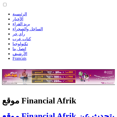
الرئيسية
الأخبار
بريد القراء
الساحل والصحراء
رأي حر
كتاب عرب
تكنولوجيا
اتصل بنا
الأرشيف
Français
موقع Financial Afrik
موقع Financial Afrik يتحدث عن