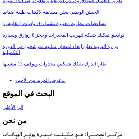
تقرير: العمال المهاجرون في أفريقيا يرتفعون إلى 13.1 مليونا
الجيش الوطني يعلن مسابقة لاكتتاب طلبة ضباط
تساقطات مطرية معتبرة تشمل 10 ولايات (مقاييس)
نواذيبو: تفكيك شبكة لتهريب المخدرات وحجز 8 زوارق وسيارة
وزارة التربية تعلن إلغاء امتحان ثمانية مترشحين في الدورة
التكميلية
أطار: الدرك يفكك شبكتي مخدرات ويوقف 13 مشتبها
عرض المزيد من الأخبار...
البحث في الموقع
إلى الأعلى
من نحن
مركـــز الصحـــراء هــو مـكــتــب خــبــرة يوفــر البيـانــات