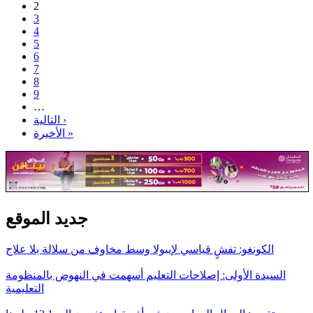
2
3
4
5
6
7
8
9
…
التالية ›
الأخيرة »
جديد الموقع
الكونغو: تفشٍ قياسي لإيبولا وسط مخاوف من سلالة بلا علاج
السيدة الأولى: إصلاحات التعليم أسهمت في النهوض بالمنظومة
التعليمية