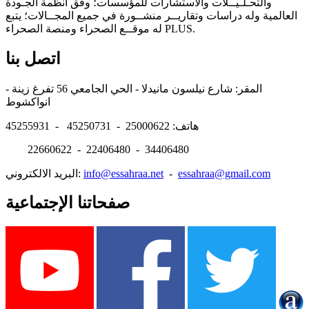
والتحـلـيــلات والاستشارات للمؤسسات؛ وفق أنظمة الجـودة
العالمية وله دراسات وتقاريــر منشــورة في جميع المجــالات؛ يتبع
له موقــع الصحراء ومنصة الصحراء PLUS.
اتصل بنا
المقر: شارع نيلسون مانيدلا - الحي الجامعي 56 تفرغ زينة -
انواكشوط
هاتف: 25000622 - 45250731 - 45255931
22660622 - 22406480 - 34406480
essahraa@gmail.com
-
info@essahraa.net
البريد الالكتروني:
صفحاتنا الإجتماعية