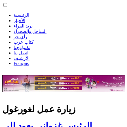
الرئيسية
الأخبار
بريد القراء
الساحل والصحراء
رأي حر
كتاب عرب
تكنولوجيا
اتصل بنا
الأرشيف
Français
زيارة عمل لغورغول
الرئيس غزواني يعود إلى