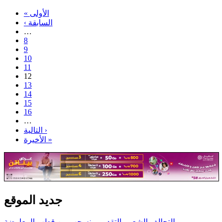
« الأولى
‹ السابقة
…
8
9
10
11
12
13
14
15
16
…
التالية ›
الأخيرة »
جديد الموقع
التحالف الشعبي التقدمي ينسحب من قطب المعارضة