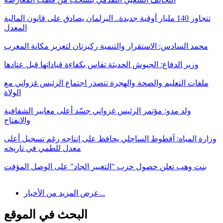
تتجاوز 140 مليار أوقية جديدة.. البرلمان يصادق على قانون المالية
المعدل
محمد السادس: الاستقرار والتنمية ركيزتان لتعزيز مكانة المغرب
وزير الدفاع: الجيوش الحديثة تقاس بكفاءة قياداتها قبل عتادها
ملفات التعليم والصحة والهجرة تتصدر اجتماع الرئيس غزواني مع
الولاة
ولد مدو: مؤتمر الرئيس غزواني جسّد أعلى معايير الشفافية
والانفتاح
وزارة المياه: آفطوط الساحلي يحافظ على إنتاجه رغم تسجيل أعلى
معدل للطمي في تاريخه
بنت وهب تعلن حصول حزب "التغيير الجاد" على الوصل المؤقت
عرض المزيد من الأخبار...
البحث في الموقع