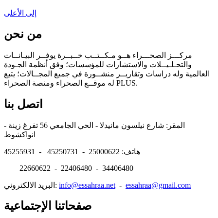
إلى الأعلى
من نحن
مركـــز الصحـــراء هــو مـكــتــب خــبــرة يوفــر البيـانــات
والتحـلـيــلات والاستشارات للمؤسسات؛ وفق أنظمة الجـودة
العالمية وله دراسات وتقاريــر منشــورة في جميع المجــالات؛ يتبع
له موقــع الصحراء ومنصة الصحراء PLUS.
اتصل بنا
المقر: شارع نيلسون مانيدلا - الحي الجامعي 56 تفرغ زينة -
انواكشوط
هاتف: 25000622 - 45250731 - 45255931
22660622 - 22406480 - 34406480
essahraa@gmail.com
-
info@essahraa.net
البريد الالكتروني:
صفحاتنا الإجتماعية