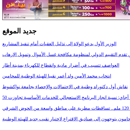
جديد الموقع
الوزير الأول يدعو الولاة إلى تذليل العقبات أمام تنفيذ المشاريع
 تقدم التقييم الدولي لمنظومة مكافحة غسل الأموال وتمويل الإرهاب
العواصف تتسبب في أضرار مادية وانقطاع للكهرباء بمدينة أطار
انتخاب محمد الأمين ولد أعمر نقيبا للهيئة الوطنية للمحامين
نقاش أول دكتوراه وطنية في الاحتمالات والإحصاء بجامعة نواكشوط
الشرقي
امون يتوجهون إلى صناديق الاقتراع لاختيار نقيب جديد للهيئة الوطنية