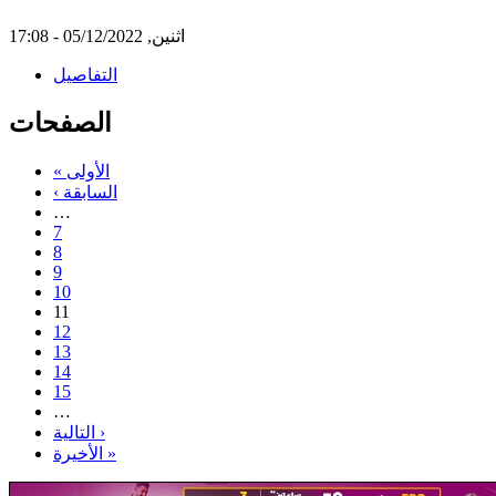
اثنين, 05/12/2022 - 17:08
التفاصيل
الصفحات
« الأولى
‹ السابقة
…
7
8
9
10
11
12
13
14
15
…
التالية ›
الأخيرة »