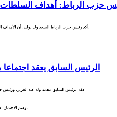
س حزب الرباط: أهداف السلطات 
أكد رئيس حزب الرباط السعد ولد لوليد، أن الأهداف التي تريد السلطة تحقيقها من خلال محاكمة ملف "العشرية" لن تتحقق.
الرئيس السابق يعقد اجتماعا 
عقد الرئيس السابق محمد ولد عبد العزيز، ورئيس حزب الرباط الوطني السعد لوليد اجتماعا في مقر الحزب، اليوم الاثنين.
وضم الاجتماع عددا من قادة الحزب ومناضليه، ورؤساء الكتل الداعمة للرئيس السابق.