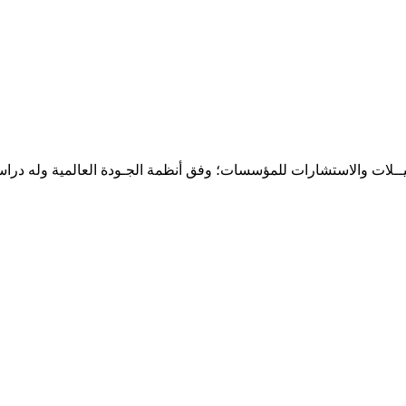
حـلـيــلات والاستشارات للمؤسسات؛ وفق أنظمة الجـودة العالمية وله درا
المقر: شارع نيلسون مانيدلا - الحي الجامعي 56 تفرغ زينة - انواكشوط