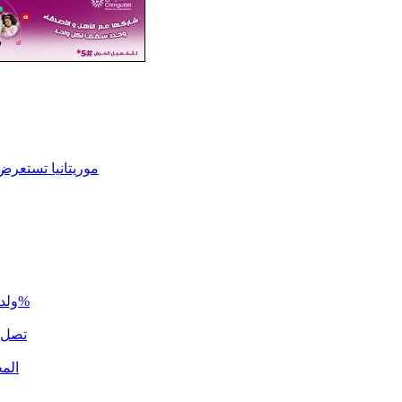
موريتانيا تستعرض
ولد أجاي: نسبة إنجاز البرنامج الاستعجالي للخدمات الأساسية تجاوزت 50%
تصل 120 ملم.. تساقطات مطرية على مناطق واسعة من الحوض 
المح