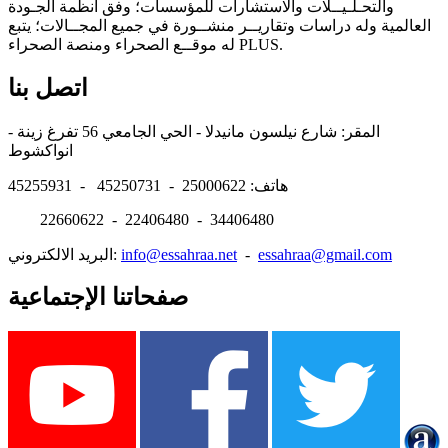
والتحـلـيــلات والاستشارات للمؤسسات؛ وفق أنظمة الجـودة
العالمية وله دراسات وتقاريــر منشــورة في جميع المجــالات؛ يتبع
له موقــع الصحراء ومنصة الصحراء PLUS.
اتصل بنا
المقر: شارع نيلسون مانيدلا - الحي الجامعي 56 تفرغ زينة -
انواكشوط
هاتف: 25000622 - 45250731 - 45255931
22660622 - 22406480 - 34406480
essahraa@gmail.com
-
info@essahraa.net
البريد الالكتروني:
صفحاتنا الإجتماعية