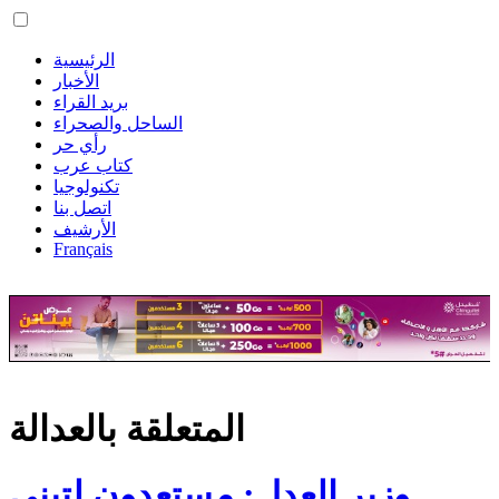
الرئيسية
الأخبار
بريد القراء
الساحل والصحراء
رأي حر
كتاب عرب
تكنولوجيا
اتصل بنا
الأرشيف
Français
المتعلقة بالعدالة
وزير العدل: مستعدون لتبني