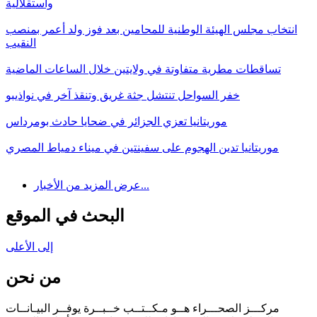
واستقلالية
انتخاب مجلس الهيئة الوطنية للمحامين بعد فوز ولد أعمر بمنصب
النقيب
تساقطات مطرية متفاوتة في ولايتين خلال الساعات الماضية
خفر السواحل تنتشل جثة غريق وتنقذ آخر في نواذيبو
موريتانيا تعزي الجزائر في ضحايا حادث بومرداس
موريتانيا تدين الهجوم على سفينتين في ميناء دمياط المصري
عرض المزيد من الأخبار...
البحث في الموقع
إلى الأعلى
من نحن
مركـــز الصحـــراء هــو مـكــتــب خــبــرة يوفــر البيـانــات