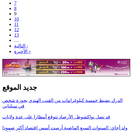
7
8
9
10
11
12
13
…
التالية ›
الأخيرة »
جديد الموقع
الدرك يضبط خمسة كيلوغرامات من القنب الهندي بحوزة شخص
في سيلبابي
قد تصل نواكشوط.. الأرصاد تتوقع أمطارا على عدة ولايات
ولد أجاي: السنوات السبع الماضية أرست أسس اقتصاد أكثر صمودا