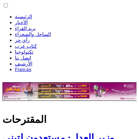
الرئيسية
الأخبار
بريد القراء
الساحل والصحراء
رأي حر
كتاب عرب
تكنولوجيا
اتصل بنا
الأرشيف
Français
المقترحات
وزير العدل: مستعدون لتبني