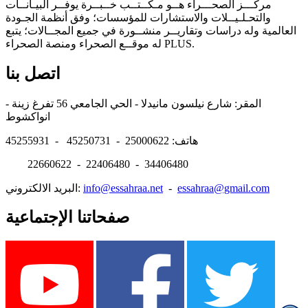
مركـــز الصحـــراء هــو مـكــتــب خــبــرة يوفــر البيـانــات
والتحـلـيــلات والاستشارات للمؤسسات؛ وفق أنظمة الجـودة
العالمية وله دراسات وتقاريــر منشــورة في جميع المجــالات؛ يتبع
له موقــع الصحراء ومنصة الصحراء PLUS.
اتصل بنا
المقر: شارع نيلسون مانيدلا - الحي الجامعي 56 تفرغ زينة -
انواكشوط
هاتف: 25000622 - 45250731 - 45255931
22660622 - 22406480 - 34406480
essahraa@gmail.com
-
info@essahraa.net
البريد الالكتروني:
صفحاتنا الإجتماعية