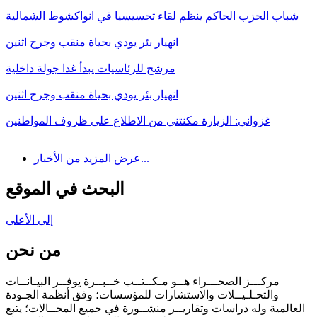
شباب الحزب الحاكم ينظم لقاء تحسيسيا في انواكشوط الشمالية
انهيار بئر يودي بحياة منقب وجرح اثنين
مرشح للرئاسيات يبدأ غدا جولة داخلية
انهيار بئر يودي بحياة منقب وجرح اثنين
غزواني: الزيارة مكنتني من الاطلاع على ظروف المواطنين
عرض المزيد من الأخبار...
البحث في الموقع
إلى الأعلى
من نحن
مركـــز الصحـــراء هــو مـكــتــب خــبــرة يوفــر البيـانــات
والتحـلـيــلات والاستشارات للمؤسسات؛ وفق أنظمة الجـودة
العالمية وله دراسات وتقاريــر منشــورة في جميع المجــالات؛ يتبع