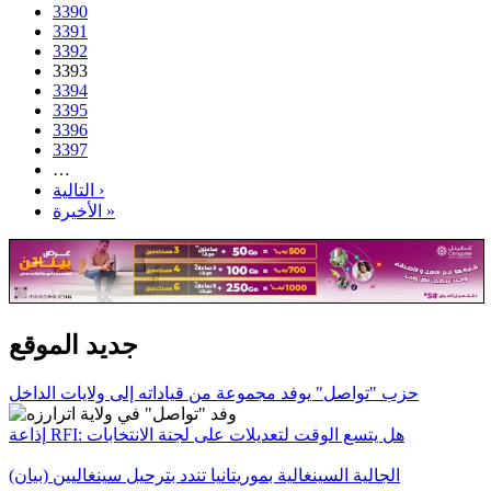
3390
3391
3392
3393
3394
3395
3396
3397
…
التالية ›
الأخيرة »
جديد الموقع
حزب "تواصل" يوفد مجموعة من قياداته إلى ولايات الداخل
إذاعة RFI: هل يتسع الوقت لتعديلات على لجنة الانتخابات
الجالية السينغالية بموريتانيا تندد بترحيل سينغاليين (بيان)