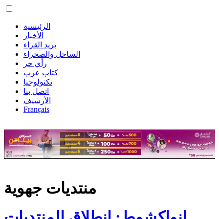
الرئيسية
الأخبار
بريد القراء
الساحل والصحراء
رأي حر
كتاب عرب
تكنولوجيا
اتصل بنا
الأرشيف
Français
منتديات جهوية
انواكشوط: انطلاق المنتديات