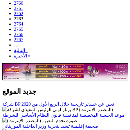
2760
2761
2762
2763
2764
2765
2766
2767
…
التالية ›
الأخيرة »
جديد الموقع
شركة BP تعلن عن خسائر تاريخية خلال الربع الأول من 2020
موعد الجلسة المخصصة لمناقشة قانون النظام الأساسي للشرطة
صحيفة إقليمية تشيد بتجربة وزير الداخلية الموريتاني