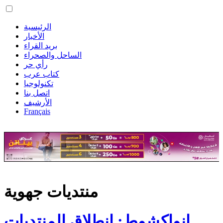
الرئيسية
الأخبار
بريد القراء
الساحل والصحراء
رأي حر
كتاب عرب
تكنولوجيا
اتصل بنا
الأرشيف
Français
منتديات جهوية
انواكشوط: انطلاق المنتديات