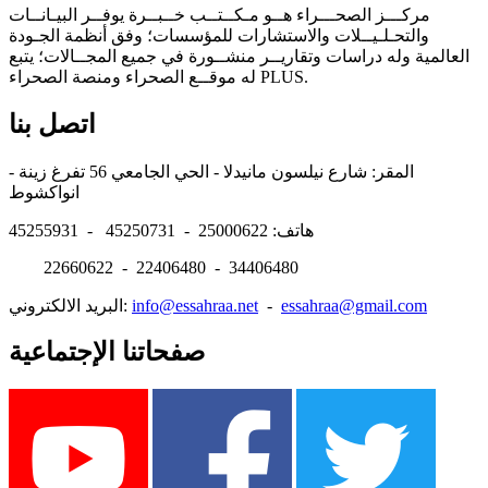
مركـــز الصحـــراء هــو مـكــتــب خــبــرة يوفــر البيـانــات
والتحـلـيــلات والاستشارات للمؤسسات؛ وفق أنظمة الجـودة
العالمية وله دراسات وتقاريــر منشــورة في جميع المجــالات؛ يتبع
له موقــع الصحراء ومنصة الصحراء PLUS.
اتصل بنا
المقر: شارع نيلسون مانيدلا - الحي الجامعي 56 تفرغ زينة -
انواكشوط
هاتف: 25000622 - 45250731 - 45255931
22660622 - 22406480 - 34406480
essahraa@gmail.com
-
info@essahraa.net
البريد الالكتروني:
صفحاتنا الإجتماعية