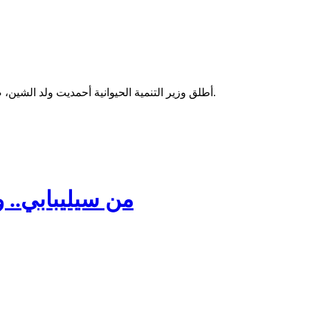
أطلق وزير التنمية الحيوانية أحمديت ولد الشين، صباح اليوم الاثنين، عملية لحوم رمضان لهذا العام، من خلال افتتاح 19 نقطة لبيع اللحوم بأسعار مخفضة، موزعة على ولايات نواكشوط الثلاث.
من سيليبابي.. و