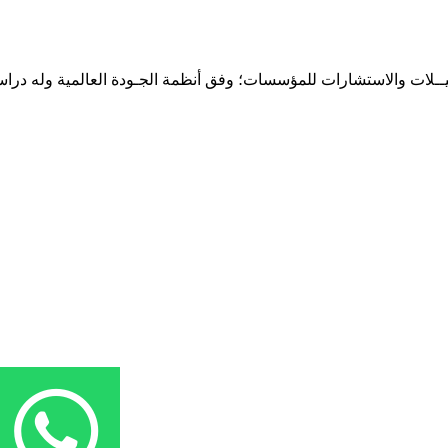
حـلـيــلات والاستشارات للمؤسسات؛ وفق أنظمة الجـودة العالمية وله درا
المقر: شارع نيلسون مانيدلا - الحي الجامعي 56 تفرغ زينة - انواكشوط