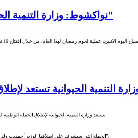
نواكشوط: وزارة التنمية الحيوانية تطلق عملية "لحوم رمضان"
زارة التنمية الحيوانية تستعد لإطل
تستعد وزارة التنمية الحيوانية لإطلاق الحملة الوطنية لتطعيم المواشي، غدا الاثنين من مدينة سيليبابي، عاصمة ولاية كيديماغا.
الحملة التي سيشرف على إطلاقها الوزير أحمديت ولد الشين؛ تنظم تحت شعار "بالتحصين تعزز صحة الحيوان، فلنتحرك الآن".