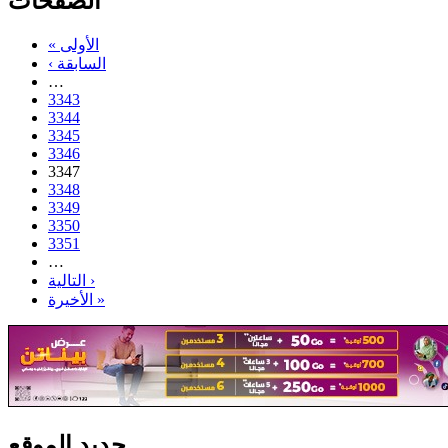
الصفحات
« الأولى
‹ السابقة
…
3343
3344
3345
3346
3347
3348
3349
3350
3351
…
التالية ›
الأخيرة »
جديد الموقع