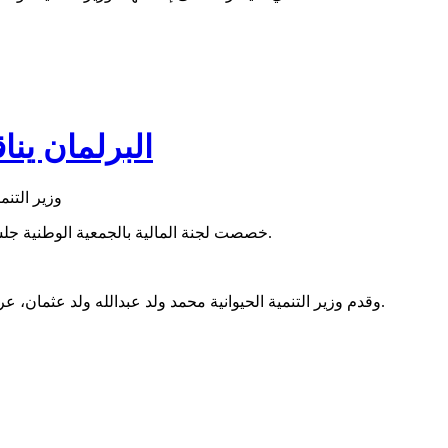
البرلمان ينا
خصصت لجنة المالية بالجمعية الوطنية جلستها، اليوم، لدراسة وعرض ميزانية وزارة التنمية الحيوانية للعام 2023.
وقدم وزير التنمية الحيوانية محمد ولد عبدالله ولد عثمان، عرضا أمام اللجنة حول البنود الأساسية لميزانية الوزارة ومجالات صرفها.