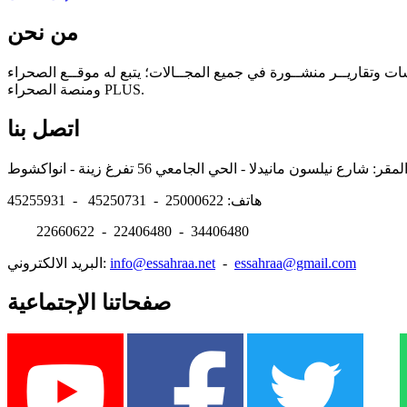
من نحن
سات وتقاريــر منشــورة في جميع المجــالات؛ يتبع له موقــع الصحراء
ومنصة الصحراء PLUS.
اتصل بنا
هاتف: 25000622 - 45250731 - 45255931
22660622 - 22406480 - 34406480
essahraa@gmail.com
-
info@essahraa.net
البريد الالكتروني:
صفحاتنا الإجتماعية