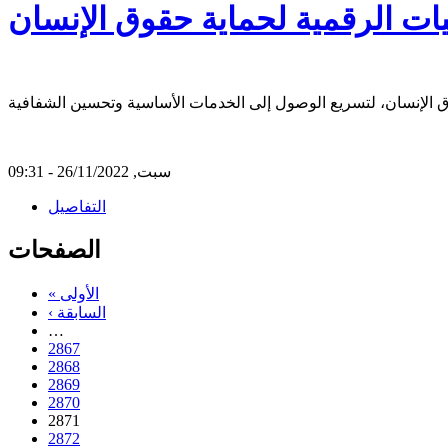
يات الرقمية لحماية حقوق الإنسان
سبت, 26/11/2022 - 09:31
التفاصيل
الصفحات
« الأولى
‹ السابقة
…
2867
2868
2869
2870
2871
2872