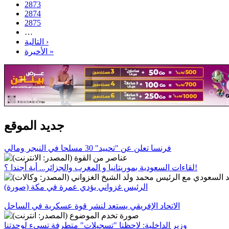
2873
2874
2875
…
التالية ›
الأخيرة »
جديد الموقع
فرنسا تعلن عن "تحييد" 30 مسلحا في النيجر ومالي
لقاءات السعودية بموريتانيا و المغرب والجزائر... أية أجندا ؟!
الرئيس غزواني يؤدي عمرة في مكة (صورة)
الاتحاد الإفريقي يستعد لنشر قوة عسكرية في الساحل
وزير الداخلية: لاحظنا "تسجيلات" متطرفة تسيء لوحدتنا