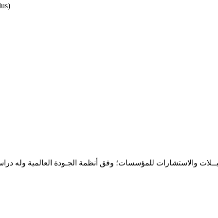
حـلـيــلات والاستشارات للمؤسسات؛ وفق أنظمة الجـودة العالمية وله درا
المقر: شارع نيلسون مانيدلا - الحي الجامعي 56 تفرغ زينة - انواكشوط