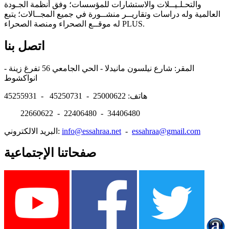
والتحـلـيــلات والاستشارات للمؤسسات؛ وفق أنظمة الجـودة
العالمية وله دراسات وتقاريــر منشــورة في جميع المجــالات؛ يتبع
له موقــع الصحراء ومنصة الصحراء PLUS.
اتصل بنا
المقر: شارع نيلسون مانيدلا - الحي الجامعي 56 تفرغ زينة -
انواكشوط
هاتف: 25000622 - 45250731 - 45255931
22660622 - 22406480 - 34406480
essahraa@gmail.com
-
info@essahraa.net
البريد الالكتروني:
صفحاتنا الإجتماعية