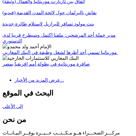
اتفاق بين تازيازت موريتانيا والعمال (وثيقة)
نقاش بالبرلمان حول لائحة المدن القديمة (فيديو)
بنت مولود تسافر للبرازيل لاستلام طائرة جديدة
مدير حملة أحد المرشحين: ملفنا اكتمل وسيطرح قريبا لدى
الدستوري
موريتانيا تسمي أحد أطرها لشغل وظيفة في البنك المغاربي
صافرة موريتانية في بطولة أمم افريقيا بمصر
عرض المزيد من الأخبار...
البحث في الموقع
إلى الأعلى
من نحن
مركـــز الصحـــراء هــو مـكــتــب خــبــرة يوفــر البيـانــات