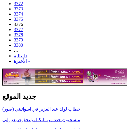
3372
3373
3374
3375
3376
3377
3378
3379
3380
…
التالية ›
الأخيرة »
جديد الموقع
خطاب لولد عبد العزيز في اسواتيني (صور)
منسحبون جدد من التكتل يلتحقون بغزواني