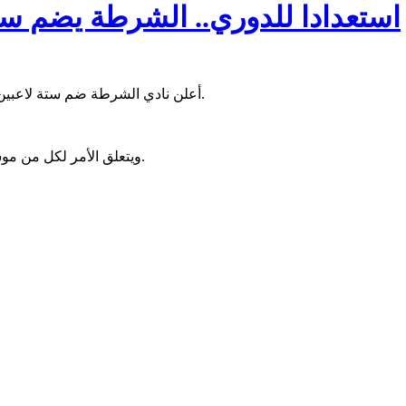
استعدادا للدوري.. الشرطة يضم ستة 
أعلن نادي الشرطة ضم ستة لاعبين، خلال موسم الانتقالات الجاري؛ في إطار التحضيرات للموسم الجديد.
ويتعلق الأمر لكل من موسى ديارا، محمد كاموش، موديبو ترى، بوبو صو، هما ينغاري وعمر تيام.