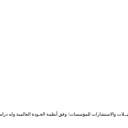
حـلـيــلات والاستشارات للمؤسسات؛ وفق أنظمة الجـودة العالمية وله درا