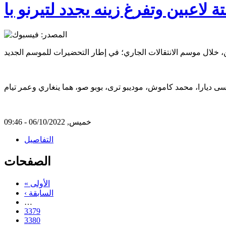
لاعبين وتفرغ زينه يجدد لتيرنو با
خميس, 06/10/2022 - 09:46
التفاصيل
الصفحات
« الأولى
‹ السابقة
…
3379
3380