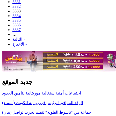
3381
3382
3383
3384
3385
3386
3387
…
التالية ›
الأخيرة »
جديد الموقع
اجتماعات أمنية سنغالية موريتانية لتأمين الحدود
الوفد المرافق للرئيس في زيارته للكويت (أسماء)
جماعة من "تاشوط الطوبه" تنضم لحزب تواصل (بيان)