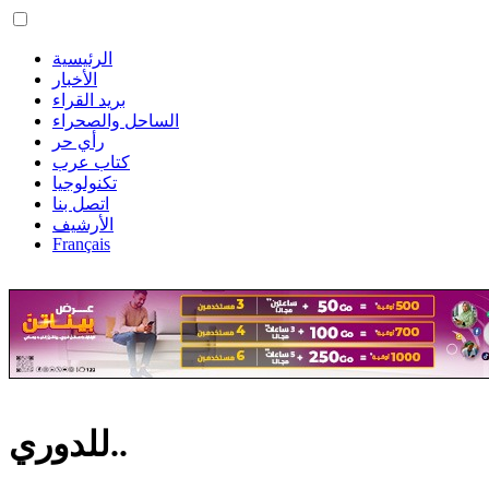
الرئيسية
الأخبار
بريد القراء
الساحل والصحراء
رأي حر
كتاب عرب
تكنولوجيا
اتصل بنا
الأرشيف
Français
للدوري..