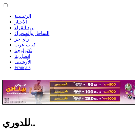
الرئيسية
الأخبار
بريد القراء
الساحل والصحراء
رأي حر
كتاب عرب
تكنولوجيا
اتصل بنا
الأرشيف
Français
للدوري..