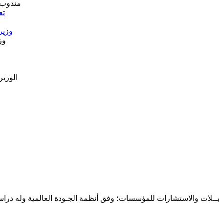
تع
وزير
حـلـيــلات والاستشارات للمؤسسات؛ وفق أنظمة الجـودة العالمية وله درا