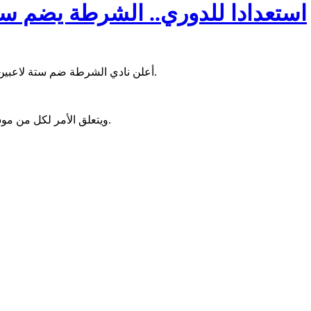
استعدادا للدوري.. الشرطة يضم ستة 
أعلن نادي الشرطة ضم ستة لاعبين، خلال موسم الانتقالات الجاري؛ في إطار التحضيرات للموسم الجديد.
ويتعلق الأمر لكل من موسى ديارا، محمد كاموش، موديبو ترى، بوبو صو، هما ينغاري وعمر تيام.