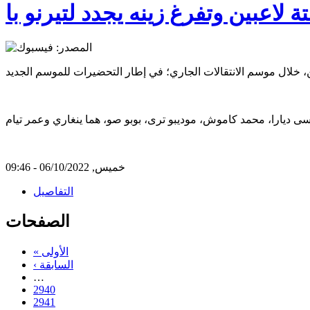
لاعبين وتفرغ زينه يجدد لتيرنو با
خميس, 06/10/2022 - 09:46
التفاصيل
الصفحات
« الأولى
‹ السابقة
…
2940
2941