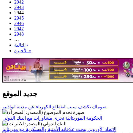
2942
2943
2944
2945
2946
2947
2948
…
التالية ›
الأخيرة »
جديد الموقع
صوملك تكشف سبب انقطاع الكهرباء عن مدينة انواذيبو
الحكومة الموريتانية تجرى مشاورات مع البنك الدولي
الاتحاد الأوروبي يبحث علاقاته الأمنية والعسكرية مع موريتانيا