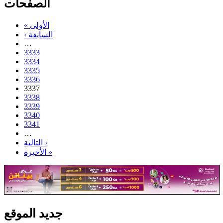
الصفحات
« الأولى
‹ السابقة
…
3333
3334
3335
3336
3337
3338
3339
3340
3341
…
التالية ›
الأخيرة »
جديد الموقع