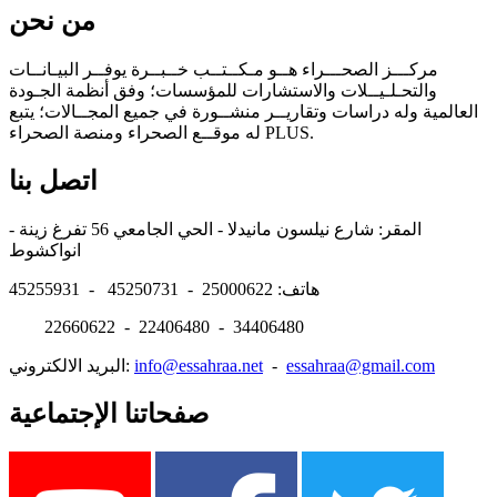
من نحن
مركـــز الصحـــراء هــو مـكــتــب خــبــرة يوفــر البيـانــات
والتحـلـيــلات والاستشارات للمؤسسات؛ وفق أنظمة الجـودة
العالمية وله دراسات وتقاريــر منشــورة في جميع المجــالات؛ يتبع
له موقــع الصحراء ومنصة الصحراء PLUS.
اتصل بنا
المقر: شارع نيلسون مانيدلا - الحي الجامعي 56 تفرغ زينة -
انواكشوط
هاتف: 25000622 - 45250731 - 45255931
22660622 - 22406480 - 34406480
essahraa@gmail.com
-
info@essahraa.net
البريد الالكتروني:
صفحاتنا الإجتماعية