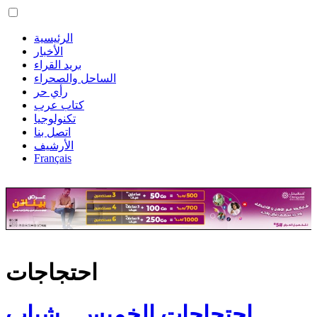
الرئيسية
الأخبار
بريد القراء
الساحل والصحراء
رأي حر
كتاب عرب
تكنولوجيا
اتصل بنا
الأرشيف
Français
احتجاجات
احتجاجات الخميس.. شباب