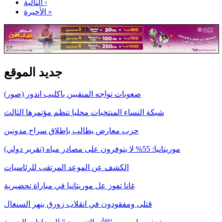
التالية ›
الأخيرة »
جديد الموقع
صعوبات تواجه المنقبين باكليب اندور (صور)
شبكة النساء المنتخبات محليا تنظم مؤتمرها الثالث
حزب معارض يطالب بإطلاق سراح مدونين
موريتانيا: 55% لا يتوفرون على مصادر مياه (تقرير دولي)
الكشف عن الموعد المرتقب للرئاسيات
غانا تفوز عل موريتانيا في مباراة تحضيرية
قتلى ومفقودون في انقلاب زورق بنهر السنغال