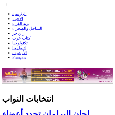
الرئيسية
الأخبار
بريد القراء
الساحل والصحراء
رأي حر
كتاب عرب
تكنولوجيا
اتصل بنا
الأرشيف
Français
انتخابات النواب
لجان البرلمان تجدد أعضاء