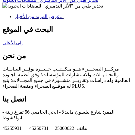
تحذير طبي من "الأثر التدميري" للمضادات الحيوية
عرض المزيد من الأخبار...
البحث في الموقع
إلى الأعلى
من نحن
مركـــز الصحـــراء هــو مـكــتــب خــبــرة يوفــر البيـانــات
والتحـلـيــلات والاستشارات للمؤسسات؛ وفق أنظمة الجـودة
العالمية وله دراسات وتقاريــر منشــورة في جميع المجــالات؛ يتبع
له موقــع الصحراء ومنصة الصحراء PLUS.
اتصل بنا
المقر: شارع نيلسون مانيدلا - الحي الجامعي 56 تفرغ زينة -
انواكشوط
هاتف: 25000622 - 45250731 - 45255931