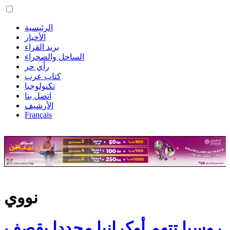
الرئيسية
الأخبار
بريد القراء
الساحل والصحراء
رأي حر
كتاب عرب
تكنولوجيا
اتصل بنا
الأرشيف
Français
نووي
روسيا تتهم أوكرانيا مجددا بقصف