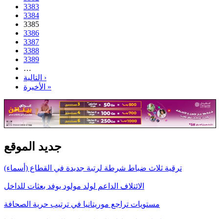
3383
3384
3385
3386
3387
3388
3389
…
التالية ›
الأخيرة »
جديد الموقع
ترقية ثلاث ضباط شرطة لرتبة جديدة في القطاع (أسماء)
الائتلاف الداعم لولد مولود يوفد بعثات للداخل
مستويات تراجع موريتانيا في ترتيب حرية الصحافة