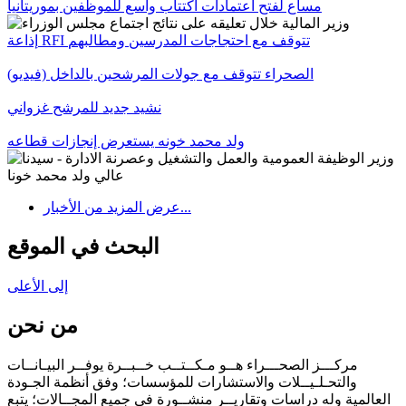
مساع لفتح اعتمادات اكتتاب واسع للموظفين بموريتانيا
إذاعة RFI تتوقف مع احتجاجات المدرسين ومطالبهم
الصحراء تتوقف مع جولات المرشحين بالداخل (فيديو)
نشيد جديد للمرشح غزواني
ولد محمد خونه يستعرض إنجازات قطاعه
عرض المزيد من الأخبار...
البحث في الموقع
إلى الأعلى
من نحن
مركـــز الصحـــراء هــو مـكــتــب خــبــرة يوفــر البيـانــات
والتحـلـيــلات والاستشارات للمؤسسات؛ وفق أنظمة الجـودة
العالمية وله دراسات وتقاريــر منشــورة في جميع المجــالات؛ يتبع