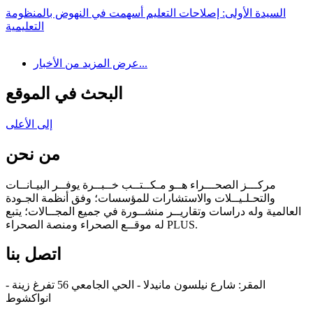
السيدة الأولى: إصلاحات التعليم أسهمت في النهوض بالمنظومة
التعليمية
عرض المزيد من الأخبار...
البحث في الموقع
إلى الأعلى
من نحن
مركـــز الصحـــراء هــو مـكــتــب خــبــرة يوفــر البيـانــات
والتحـلـيــلات والاستشارات للمؤسسات؛ وفق أنظمة الجـودة
العالمية وله دراسات وتقاريــر منشــورة في جميع المجــالات؛ يتبع
له موقــع الصحراء ومنصة الصحراء PLUS.
اتصل بنا
المقر: شارع نيلسون مانيدلا - الحي الجامعي 56 تفرغ زينة -
انواكشوط