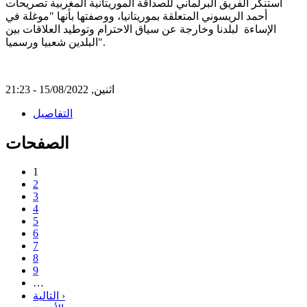
استنكر الفريق البرلماني للصداقة الموريتانية المغربية تصريحات
أحمد الريسوني المتعلقة بموريتانيا، ووصفتها بأنها "موغلة في
الإساءة لبلدنا وخارجة عن سياق الاحترام وتوطيد العلاقات بين
البلدين شعبيا ورسميا".
اثنين, 15/08/2022 - 21:23
التفاصيل
الصفحات
1
2
3
4
5
6
7
8
9
…
التالية ›