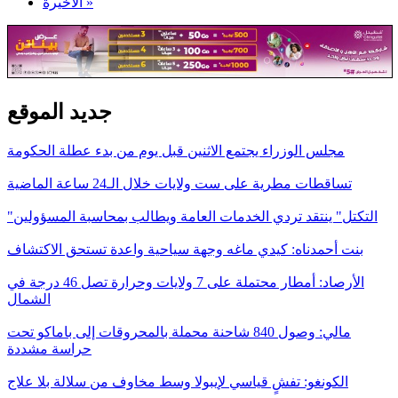
الأخيرة »
جديد الموقع
مجلس الوزراء يجتمع الاثنين قبل يوم من بدء عطلة الحكومة
تساقطات مطرية على ست ولايات خلال الـ24 ساعة الماضية
"التكتل" ينتقد تردي الخدمات العامة ويطالب بمحاسبة المسؤولين
بنت أحمدناه: كيدي ماغه وجهة سياحية واعدة تستحق الاكتشاف
الأرصاد: أمطار محتملة على 7 ولايات وحرارة تصل 46 درجة في
الشمال
مالي: وصول 840 شاحنة محملة بالمحروقات إلى باماكو تحت
حراسة مشددة
الكونغو: تفشٍ قياسي لإيبولا وسط مخاوف من سلالة بلا علاج