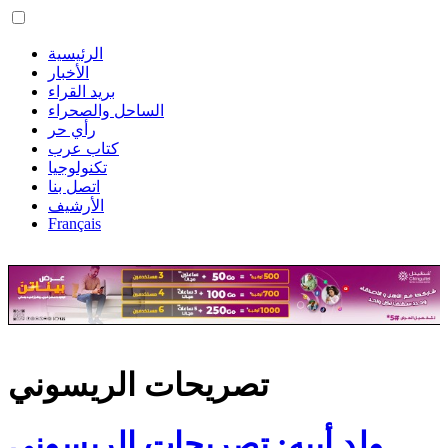
الرئيسية
الأخبار
بريد القراء
الساحل والصحراء
رأي حر
كتاب عرب
تكنولوجيا
اتصل بنا
الأرشيف
Français
تصريحات الريسوني
ولد أييه: تصريحات الريسوني